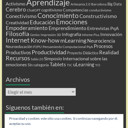
Aprendizaje
Activismo
Big Data
Artesanía 2.0
Barcelona
Cerebro
Competencias
cognitivismo
ChatGPT
conductivismo
Conocimiento
Conectivismo
Constructivismo
Emociones
Educación
Creatividad
Empoderamiento
Emprendimiento
Entrevistas PqA
Filosofía
Infografía
Innovación
Impresión 3D
Genios
Informe Pisa
Internet
Know-how
mLearning
Neurociencia
Procesos
Neuroeducación
P2PU
Pensamiento Computacional
PqA
Productividad
Realidad
Productivos
Proyecto Didáctico
Recursos
Simposio Internacional sobre las
Sabio 2.0
Tablets
uLearning
emociones
Sin categoría
TIC
YO
Archivos
Archivos
Síguenos también en:
Flip
Privacidad y cookies: este sitio usa cookies. Si continúas navegando por él,
aceptas su uso.