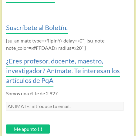
Suscríbete al Boletín.
[su_animate type=»flipInY» delay=»0″] [su_note
note_color=»#FFDAAD» radius=»20″ ]
¿Eres profesor, docente, maestro,
investigador? Anímate. Te interesan los
artículos de PqA
Somos una élite de 2.927.
ANIMATE!
introduce
tu
email.
Me apunto !!!