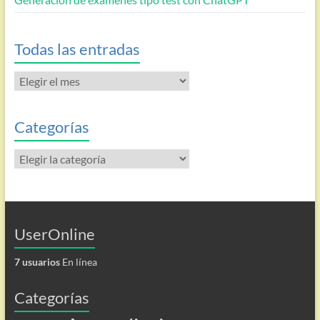
Todas las entradas
Todas
las
entradas
Categorías
Categorías
UserOnline
7 usuarios
En línea
Categorías