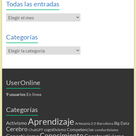
Todas las entradas
Todas
las
entradas
Categorías
Categorías
UserOnline
9 usuarios
En línea
Categorías
Aprendizaje
Activismo
Big Data
Artesanía 2.0
Barcelona
Cerebro
Competencias
cognitivismo
ChatGPT
conductivismo
Conocimiento
Conectivismo
Constructivismo