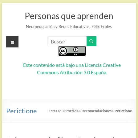
Saltar
al
Personas que aprenden
contenido
Neuroeducación y Redes Educativas. Félix Eroles
Menú
Este contenido está bajo una
Licencia Creative
Commons Atribución 3.0 España
.
Perictione
Estás aquí:
Portada
»
Recomendaciones
»
Perictione