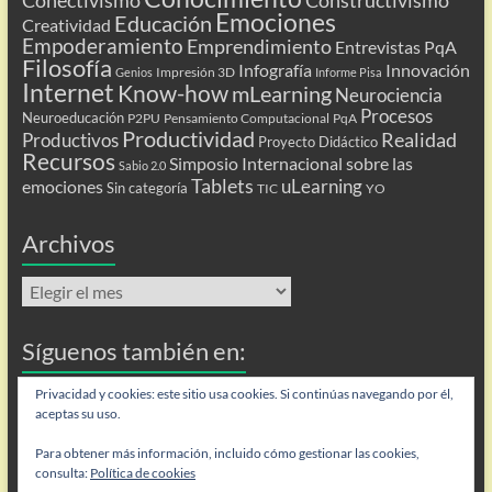
Emociones
Educación
Creatividad
Empoderamiento
Emprendimiento
Entrevistas PqA
Filosofía
Infografía
Innovación
Impresión 3D
Genios
Informe Pisa
Internet
Know-how
mLearning
Neurociencia
Procesos
Neuroeducación
P2PU
Pensamiento Computacional
PqA
Productividad
Realidad
Productivos
Proyecto Didáctico
Recursos
Simposio Internacional sobre las
Sabio 2.0
Tablets
uLearning
emociones
Sin categoría
TIC
YO
Archivos
Archivos
Síguenos también en:
Flip
Privacidad y cookies: este sitio usa cookies. Si continúas navegando por él,
aceptas su uso.
Para obtener más información, incluido cómo gestionar las cookies,
consulta:
Política de cookies