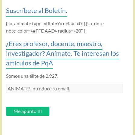
Suscríbete al Boletín.
[su_animate type=»flipInY» delay=»0″] [su_note
note_color=»#FFDAAD» radius=»20″ ]
¿Eres profesor, docente, maestro,
investigador? Anímate. Te interesan los
artículos de PqA
Somos una élite de 2.927.
ANIMATE!
introduce
tu
email.
Me apunto !!!