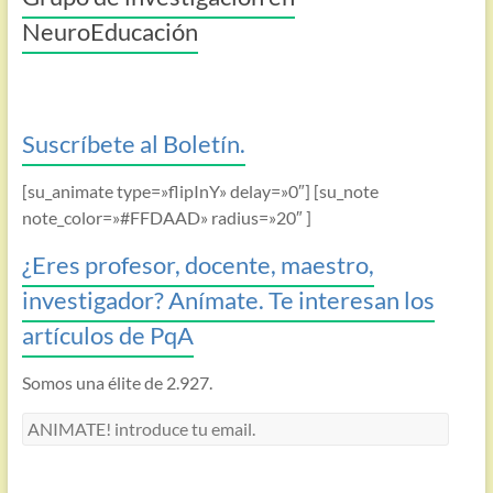
NeuroEducación
Suscríbete al Boletín.
[su_animate type=»flipInY» delay=»0″] [su_note
note_color=»#FFDAAD» radius=»20″ ]
¿Eres profesor, docente, maestro,
investigador? Anímate. Te interesan los
artículos de PqA
Somos una élite de 2.927.
ANIMATE!
introduce
tu