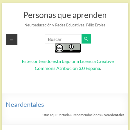
Saltar
al
Personas que aprenden
contenido
Neuroeducación y Redes Educativas. Félix Eroles
Menú
Este contenido está bajo una
Licencia Creative
Commons Atribución 3.0 España
.
Neardentales
Estás aquí:
Portada
»
Recomendaciones
»
Neardentales