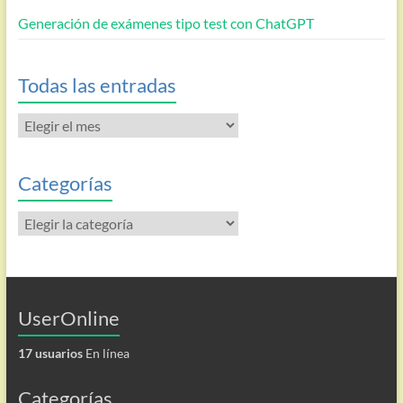
Generación de exámenes tipo test con ChatGPT
Todas las entradas
Todas
las
entradas
Categorías
Categorías
UserOnline
17 usuarios
En línea
Categorías