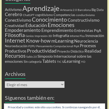
Aprendizaje
Activismo
Big Data
Artesanía 2.0
Barcelona
Cerebro
Competencias
cognitivismo
ChatGPT
conductivismo
Conocimiento
Conectivismo
Constructivismo
Emociones
Educación
Creatividad
Empoderamiento
Emprendimiento
Entrevistas PqA
Filosofía
Infografía
Innovación
Impresión 3D
Genios
Informe Pisa
Internet
Know-how
mLearning
Neurociencia
Procesos
Neuroeducación
P2PU
Pensamiento Computacional
PqA
Productividad
Realidad
Productivos
Proyecto Didáctico
Recursos
Simposio Internacional sobre las
Sabio 2.0
Tablets
uLearning
emociones
Sin categoría
TIC
YO
Archivos
Archivos
Síguenos también en:
Flip
Privacidad y cookies: este sitio usa cookies. Si continúas navegando por él,