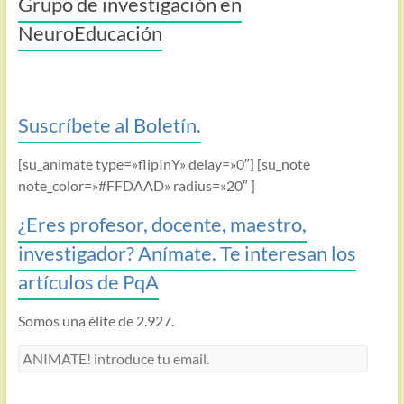
Grupo de investigación en
NeuroEducación
Suscríbete al Boletín.
[su_animate type=»flipInY» delay=»0″] [su_note
note_color=»#FFDAAD» radius=»20″ ]
¿Eres profesor, docente, maestro,
investigador? Anímate. Te interesan los
artículos de PqA
Somos una élite de 2.927.
ANIMATE!
introduce
tu