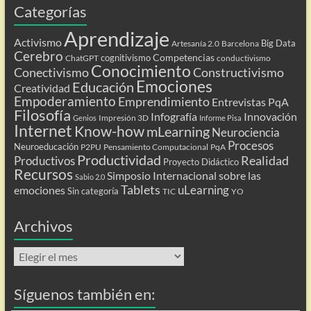
Categorías
Aprendizaje
Activismo
Big Data
Artesanía 2.0
Barcelona
Cerebro
Competencias
cognitivismo
ChatGPT
conductivismo
Conocimiento
Conectivismo
Constructivismo
Emociones
Educación
Creatividad
Empoderamiento
Emprendimiento
Entrevistas PqA
Filosofía
Infografía
Innovación
Impresión 3D
Genios
Informe Pisa
Internet
Know-how
mLearning
Neurociencia
Procesos
Neuroeducación
P2PU
Pensamiento Computacional
PqA
Productividad
Realidad
Productivos
Proyecto Didáctico
Recursos
Simposio Internacional sobre las
Sabio 2.0
Tablets
uLearning
emociones
Sin categoría
TIC
YO
Archivos
Archivos
Síguenos también en: