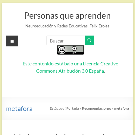
Saltar
al
Personas que aprenden
contenido
Neuroeducación y Redes Educativas. Félix Eroles
Menú
Este contenido está bajo una
Licencia Creative
Commons Atribución 3.0 España
.
metafora
Estás aquí:
Portada
»
Recomendaciones
»
metafora