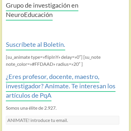
Grupo de investigación en
NeuroEducación
Suscríbete al Boletín.
[su_animate type=»flipInY» delay=»0″] [su_note
note_color=»#FFDAAD» radius=»20″ ]
¿Eres profesor, docente, maestro,
investigador? Anímate. Te interesan los
artículos de PqA
Somos una élite de 2.927.
ANIMATE!
introduce