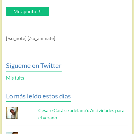
tu
email.
Me apunto !!!
[/su_note] [/su_animate]
Sígueme en Twitter
Mis tuits
Lo más leído estos días
Cesare Catà se adelantó: Actividades para
el verano