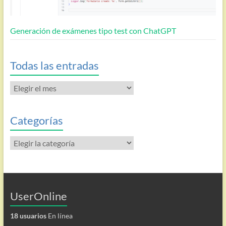
Generación de exámenes tipo test con ChatGPT
Todas las entradas
Todas
las
entradas
Categorías
Categorías
UserOnline
18 usuarios
En línea