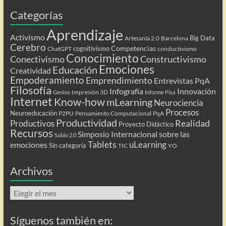
Categorías
Aprendizaje
Activismo
Big Data
Artesanía 2.0
Barcelona
Cerebro
Competencias
cognitivismo
ChatGPT
conductivismo
Conocimiento
Conectivismo
Constructivismo
Emociones
Educación
Creatividad
Empoderamiento
Emprendimiento
Entrevistas PqA
Filosofía
Infografía
Innovación
Impresión 3D
Genios
Informe Pisa
Internet
Know-how
mLearning
Neurociencia
Procesos
Neuroeducación
P2PU
Pensamiento Computacional
PqA
Productividad
Realidad
Productivos
Proyecto Didáctico
Recursos
Simposio Internacional sobre las
Sabio 2.0
Tablets
uLearning
emociones
Sin categoría
TIC
YO
Archivos
Archivos
Síguenos también en: