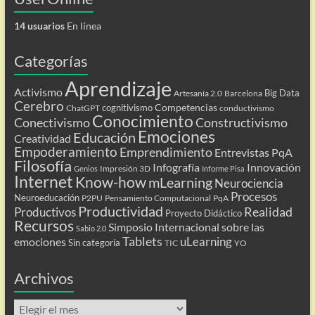
14 usuarios
En línea
Categorías
Aprendizaje
Activismo
Big Data
Artesanía 2.0
Barcelona
Cerebro
Competencias
cognitivismo
ChatGPT
conductivismo
Conocimiento
Conectivismo
Constructivismo
Emociones
Educación
Creatividad
Empoderamiento
Emprendimiento
Entrevistas PqA
Filosofía
Infografía
Innovación
Impresión 3D
Genios
Informe Pisa
Internet
Know-how
mLearning
Neurociencia
Procesos
Neuroeducación
P2PU
Pensamiento Computacional
PqA
Productividad
Realidad
Productivos
Proyecto Didáctico
Recursos
Simposio Internacional sobre las
Sabio 2.0
Tablets
uLearning
emociones
Sin categoría
TIC
YO
Archivos
Archivos