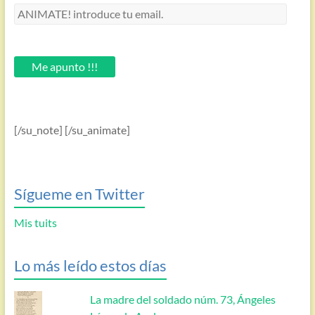
ANIMATE!
introduce
tu
email.
Me apunto !!!
[/su_note] [/su_animate]
Sígueme en Twitter
Mis tuits
Lo más leído estos días
La madre del soldado núm. 73, Ángeles