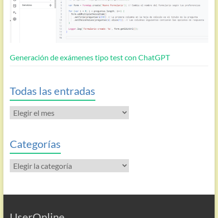
Generación de exámenes tipo test con ChatGPT
Todas las entradas
Todas
las
entradas
Categorías
Categorías
UserOnline