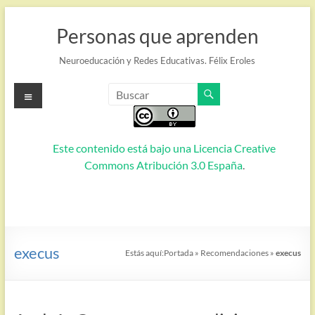
Saltar
al
Personas que aprenden
contenido
Neuroeducación y Redes Educativas. Félix Eroles
Menú
Este contenido está bajo una
Licencia Creative
Commons Atribución 3.0 España
.
execus
Estás aquí:
Portada
»
Recomendaciones
»
execus