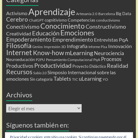
Aprendizaje
Activismo
Big Data
Artesanía 2.0
Barcelona
Cerebro
Competencias
cognitivismo
ChatGPT
conductivismo
Conocimiento
Conectivismo
Constructivismo
Emociones
Educación
Creatividad
Empoderamiento
Emprendimiento
Entrevistas PqA
Filosofía
Infografía
Innovación
Impresión 3D
Genios
Informe Pisa
Internet
Know-how
mLearning
Neurociencia
Procesos
Neuroeducación
P2PU
Pensamiento Computacional
PqA
Productividad
Realidad
Productivos
Proyecto Didáctico
Recursos
Simposio Internacional sobre las
Sabio 2.0
Tablets
uLearning
emociones
Sin categoría
TIC
YO
Archivos
Archivos
Síguenos también en:
Flip
Privacidad y cookies: este sitio usa cookies. Si continúas navegando por él,