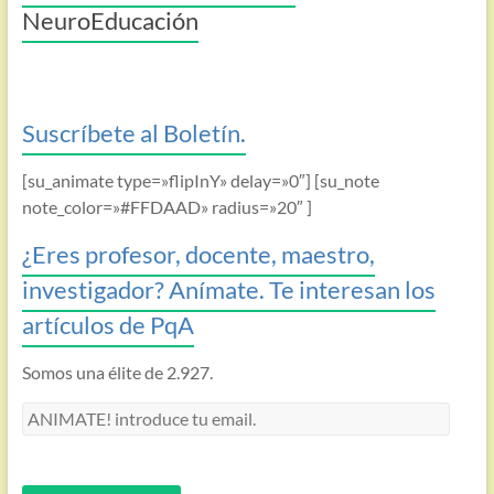
NeuroEducación
Suscríbete al Boletín.
[su_animate type=»flipInY» delay=»0″] [su_note
note_color=»#FFDAAD» radius=»20″ ]
¿Eres profesor, docente, maestro,
investigador? Anímate. Te interesan los
artículos de PqA
Somos una élite de 2.927.
ANIMATE!
introduce
tu
email.