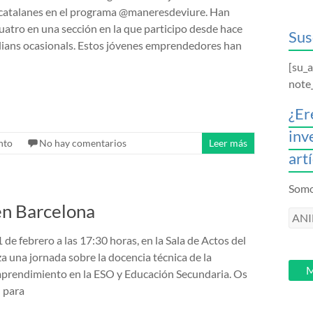
atalanes en el programa @maneresdeviure. Han
uatro en una sección en la que participo desde hace
Sus
lians ocasionals. Estos jóvenes emprendedores han
[su_
note
¿Er
inv
nto
No hay comentarios
Leer más
art
Somos
n Barcelona
ANI
intr
 de febrero a las 17:30 horas, en la Sala de Actos del
tu
a una jornada sobre la docencia técnica de la
email
M
mprendimiento en la ESO y Educación Secundaria. Os
n para