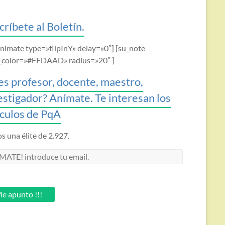
críbete al Boletín.
animate type=»flipInY» delay=»0″] [su_note
_color=»#FFDAAD» radius=»20″ ]
es profesor, docente, maestro,
estigador? Anímate. Te interesan los
ículos de PqA
 una élite de 2.927.
MATE!
oduce
.
e apunto !!!