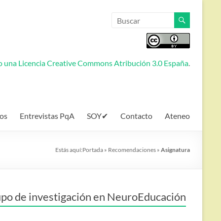
jo una
Licencia Creative Commons Atribución 3.0 España
.
os
Entrevistas PqA
SOY✔
Contacto
Ateneo
Estás aquí:
Portada
»
Recomendaciones
»
Asignatura
po de investigación en NeuroEducación