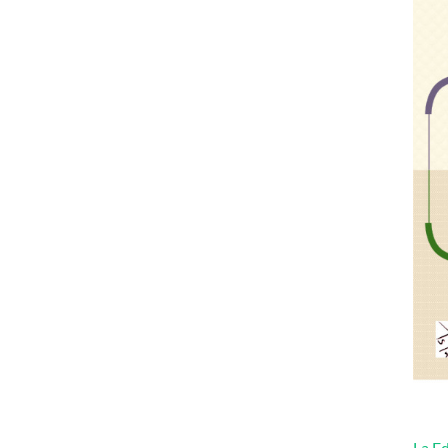
La Ed