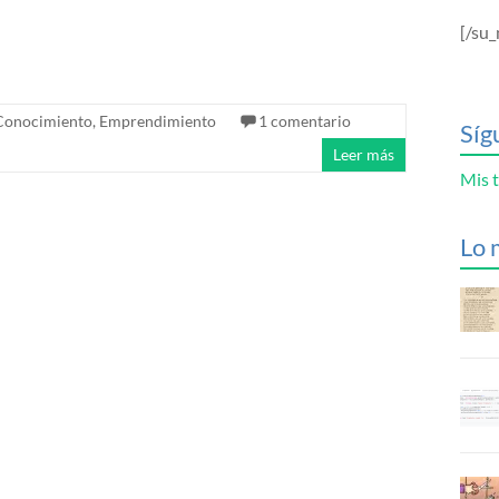
[/su_
Conocimiento
,
Emprendimiento
1 comentario
Síg
Leer más
Mis t
Lo 