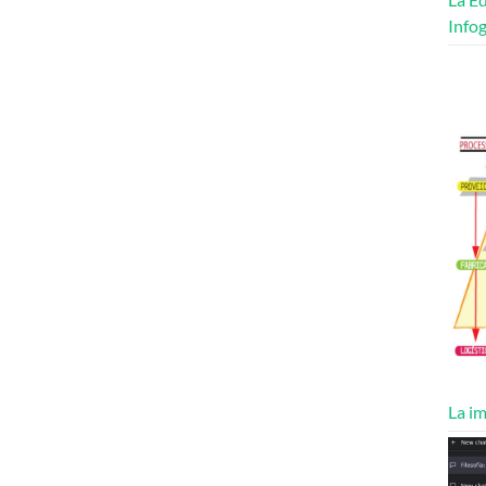
Infog
La im