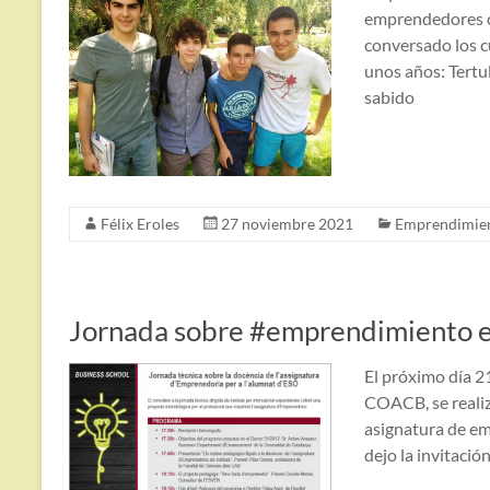
emprendedores c
conversado los c
unos años: Tertu
sabido
Félix Eroles
27 noviembre 2021
Emprendimie
Jornada sobre #emprendimiento e
El próximo día 21
COACB, se realiz
asignatura de e
dejo la invitació