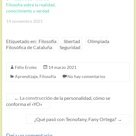
Filosofía sobre la realidad,
conocimiento y verdad
14 noviembre 2021
Etiquetado en:
Filosofía
libertad
Olimpiada
Filosófica de Cataluña
Seguridad
Félix Eroles
14 marzo 2021
Aprendizaje
,
Filosofía
No hay comentarios
←
La construcción de la personalidad, cómo se
conforma el «YO»
¿Qué pasó con Tecnofany, Fany Ortega?
→
Deja un comentario