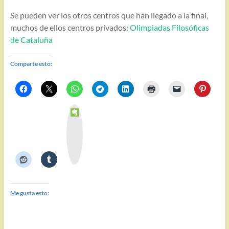
Se pueden ver los otros centros que han llegado a la final,
muchos de ellos centros privados:
Olimpiadas Filosóficas
de Cataluña
Comparte esto:
E
v
e
r
n
o
t
e
Me gusta esto: