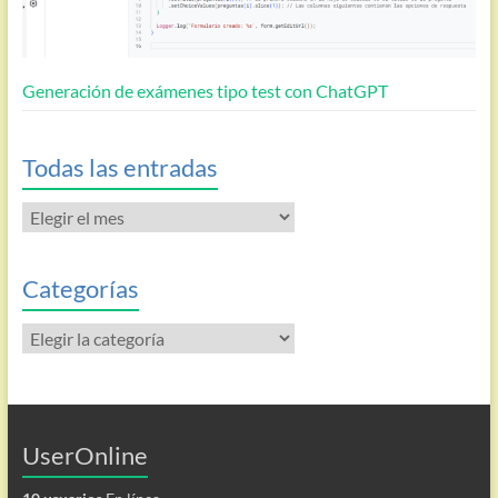
Generación de exámenes tipo test con ChatGPT
Todas las entradas
Todas
las
entradas
Categorías
Categorías
UserOnline