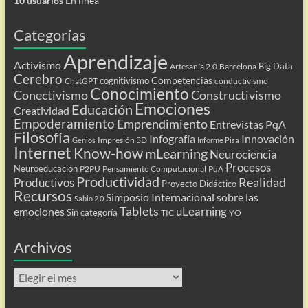
10 usuarios
En línea
Categorías
Aprendizaje
Activismo
Big Data
Artesanía 2.0
Barcelona
Cerebro
Competencias
cognitivismo
ChatGPT
conductivismo
Conocimiento
Conectivismo
Constructivismo
Emociones
Educación
Creatividad
Empoderamiento
Emprendimiento
Entrevistas PqA
Filosofía
Infografía
Innovación
Impresión 3D
Genios
Informe Pisa
Internet
Know-how
mLearning
Neurociencia
Procesos
Neuroeducación
P2PU
Pensamiento Computacional
PqA
Productividad
Realidad
Productivos
Proyecto Didáctico
Recursos
Simposio Internacional sobre las
Sabio 2.0
Tablets
uLearning
emociones
Sin categoría
TIC
YO
Archivos
Archivos