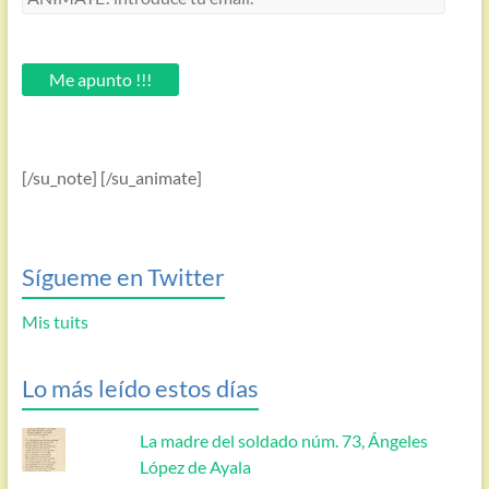
introduce
tu
email.
Me apunto !!!
[/su_note] [/su_animate]
Sígueme en Twitter
Mis tuits
Lo más leído estos días
La madre del soldado núm. 73, Ángeles
López de Ayala