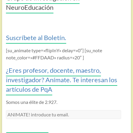
NeuroEducación
Suscríbete al Boletín.
[su_animate type=»flipInY» delay=»0″] [su_note
note_color=»#FFDAAD» radius=»20″ ]
¿Eres profesor, docente, maestro,
investigador? Anímate. Te interesan los
artículos de PqA
Somos una élite de 2.927.
ANIMATE!
introduce
tu