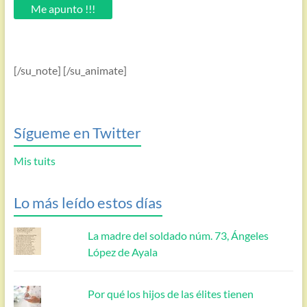
email.
Me apunto !!!
[/su_note] [/su_animate]
Sígueme en Twitter
Mis tuits
Lo más leído estos días
La madre del soldado núm. 73, Ángeles
López de Ayala
Por qué los hijos de las élites tienen