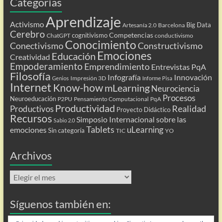
Categorías
Aprendizaje
Activismo
Big Data
Artesanía 2.0
Barcelona
Cerebro
Competencias
cognitivismo
ChatGPT
conductivismo
Conocimiento
Conectivismo
Constructivismo
Emociones
Educación
Creatividad
Empoderamiento
Emprendimiento
Entrevistas PqA
Filosofía
Infografía
Innovación
Impresión 3D
Genios
Informe Pisa
Internet
Know-how
mLearning
Neurociencia
Procesos
Neuroeducación
P2PU
Pensamiento Computacional
PqA
Productividad
Realidad
Productivos
Proyecto Didáctico
Recursos
Simposio Internacional sobre las
Sabio 2.0
Tablets
uLearning
emociones
Sin categoría
TIC
YO
Archivos
Archivos
Síguenos también en: