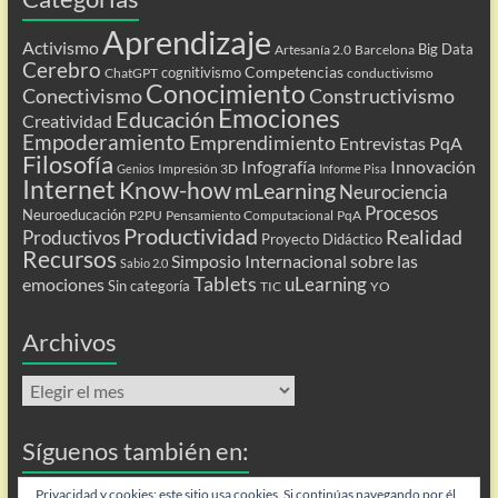
Aprendizaje
Activismo
Big Data
Artesanía 2.0
Barcelona
Cerebro
Competencias
cognitivismo
ChatGPT
conductivismo
Conocimiento
Conectivismo
Constructivismo
Emociones
Educación
Creatividad
Empoderamiento
Emprendimiento
Entrevistas PqA
Filosofía
Infografía
Innovación
Impresión 3D
Genios
Informe Pisa
Internet
Know-how
mLearning
Neurociencia
Procesos
Neuroeducación
P2PU
Pensamiento Computacional
PqA
Productividad
Realidad
Productivos
Proyecto Didáctico
Recursos
Simposio Internacional sobre las
Sabio 2.0
Tablets
uLearning
emociones
Sin categoría
TIC
YO
Archivos
Archivos
Síguenos también en:
Flip
Privacidad y cookies: este sitio usa cookies. Si continúas navegando por él,