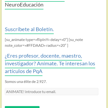
NeuroEducación
Suscríbete al Boletín.
[su_animate type=»flipInY» delay=»0″] [su_note
note_color=»#FFDAAD» radius=»20″ ]
¿Eres profesor, docente, maestro,
investigador? Anímate. Te interesan los
artículos de PqA
Somos una élite de 2.927.
ANIMATE!
introduce
tu
email.