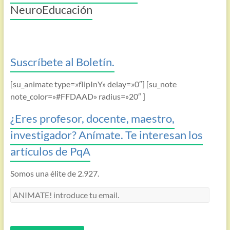
NeuroEducación
Suscríbete al Boletín.
[su_animate type=»flipInY» delay=»0″] [su_note
note_color=»#FFDAAD» radius=»20″ ]
¿Eres profesor, docente, maestro,
investigador? Anímate. Te interesan los
artículos de PqA
Somos una élite de 2.927.
ANIMATE!
introduce
tu
email.