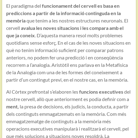
El paradigma del
funcionament del cervell es basa en
prediccions a partir de la informació continguda en la
memòria
que tenim a les nostres estructures neuronals. El
cervell
avalua les noves situacions i les compara amb el
que ja coneix
. D’aquesta manera resol molts problemes
quotidians sense esforç. En el cas de les noves situacions en
què no tenim informació suficient per comparar patrons
anteriors, no podem fer una predicció i en conseqüència
recorrem a l’analogia. Aristòtil ens parlava en la Metafísica
de la Analogia com una de les formes del coneixement a
partir d’un contingut previ, en el nostre cas, en la memòria.
Al
Còrtex prefrontal s’elaboren les
funcions executives
del
nostre cervell, allò que anteriorment es podia definir com a
ment,
la presa de decisions, els judicis, la conducta, a partir
dels continguts emmagatzemats en la memòria. Com més
emmagatzematge de continguts a la memòria més
operacions executives manipularà i realitzarà el cervell, pel
que més solucions a situacions noves resoldrà. La