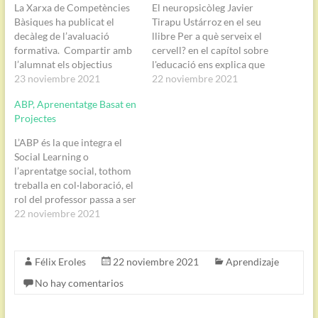
La Xarxa de Competències
El neuropsicòleg Javier
Bàsiques ha publicat el
Tirapu Ustárroz en el seu
decàleg de l’avaluació
llibre Per a què serveix el
formativa. Compartir amb
cervell? en el capítol sobre
l’alumnat els objectius
l'educació ens explica que
educatius i comprovar que
23 noviembre 2021
cal introduir en la
22 noviembre 2021
se’ls han fet seus.Compartir
pedagogia i en l'educació els
ABP, Aprenentatge Basat en
amb l’alumnat els criteris
nous coneixements en
Projectes
d’avaluació i comprovar
neurociències per tal
que se’ls han fet
d'aconseguir que el
L’ABP és la que integra el
seus.Anticipar un guió o
professorat actuï sobre el
Social Learning o
estructura de les sessions i
cervell, no només sobre la…
l’aprentatge social, tothom
revisar-lo constantment
treballa en col·laboració, el
amb l’alumnat per…
rol del professor passa a ser
d’alumne i l’alumne a
22 noviembre 2021
professor; també integra el
Learning by doing,
Aprendre fent les coses que,
Félix Eroles
22 noviembre 2021
Aprendizaje
com ens demostra la
No hay comentarios
Piràmide de Dale, quant
més intervé l’alumne en…