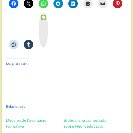
E
v
e
r
n
o
t
e
Me gusta esto:
Relacionado
Decàleg de l’avaluació
Bibliografia comentada
formativa
sobre Neuroeducació