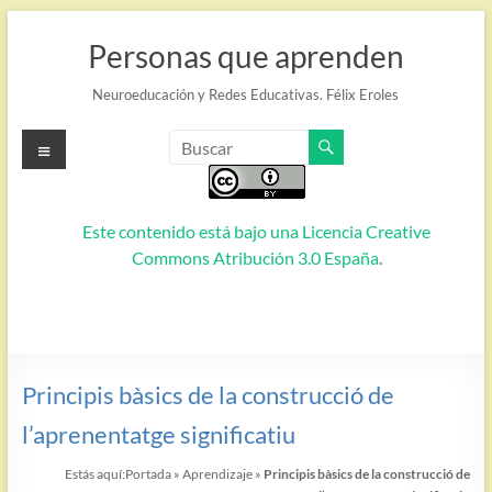
Saltar
al
Personas que aprenden
contenido
Neuroeducación y Redes Educativas. Félix Eroles
Menú
Este contenido está bajo una
Licencia Creative
Commons Atribución 3.0 España
.
Principis bàsics de la construcció de
l’aprenentatge significatiu
Estás aquí:
Portada
»
Aprendizaje
»
Principis bàsics de la construcció de