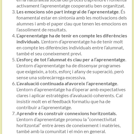
activament l’aprenentatge cooperatiu ben organitzat.
Les emocions són part integral de l’aprenentatge
. És
fonamental estar en sintonia amb les motivacions dels
alumnes i amb el paper clau que tenen les emocions en
l’assoliment de resultats.
L’aprenentatge ha de tenir en compte les diferències
individuals.
L’entorn d’aprenentatge ha de tenir molt
en compte les diferències individuals entre l’alumnat,
també el seu coneixement previ.
L’esforç de tot l’alumnat és clau per a l’aprenentatge
.
L’entorn d’aprenentatge ha de dissenyar programes
que exigeixin, a tots, esforç i afany de superació, però
sense una sobrecàrrega excessiva.
L’avaluació continuada afavoreix l’aprenentatge
.
L’entorn d’aprenentatge ha d’operar amb expectatives
clares i aplicar estratègies d’avaluació coherents. Cal
insistir molt en el feedback formatiu que ha de
contribuir a l’aprenentatge.
A
prendre és construir connexions horitzontals.
L’entorn d’aprenentatge promou la “connectivitat
horitzontal” entre àrees de coneixement i matèries,
també amb la comunitat i el món en general.