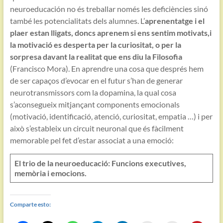
neuroeducación no és treballar només les deficiències sinó
també les potencialitats dels alumnes. L’
aprenentatge i el
plaer estan lligats, doncs aprenem si ens sentim motivats,i
la motivació es desperta per la curiositat, o per la
sorpresa davant la realitat que ens diu la
Filosofia
(Francisco Mora). En aprendre una cosa que després hem
de ser capaços d’evocar en el futur s’han de generar
neurotransmissors com la
dopamina, la qual cosa
s’aconsegueix mitjançant components emocionals
(motivació, identificació, atenció, curiositat, empatia …) i per
això s’estableix un circuit neuronal que és fàcilment
memorable pel fet d’estar associat a una emoció:
El trio de la neuroeducació: Funcions executives,
memòria i emocions.
Comparte esto: