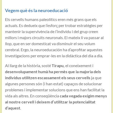
Vegem què és la neuroeducació
Els cervells humans paleolítics eren més grans que els
actuals. Es dedueix que l’esforç per trobar estratègies per
mantenir la supervivència de l’individu i del grup creen
millors i majors circuits neuronals. El mateix li va passar al
llop, que en ser domesticat va disminuir el seu volum
cerebral. Ergo, la neuroeducación ha d’aprofitar aquestes
investigacions per emprar-les en la didàctica del dia a dia.
Al llarg de la història, sosté
Tirapu,
el coneixement i
desenvolupament humà ha permès que la majoria dels
individus utilitzen escassament els seus cervells
ja que
algunes persones són (i han estat) capaços de solucionar
problemes i implementar solucions que ens han facilitat la
vida als altres. En conseqüència
cada vegada exigim menys
al nostre cervell i deixem d’utilitzar la potencialitat
d’aquest
.