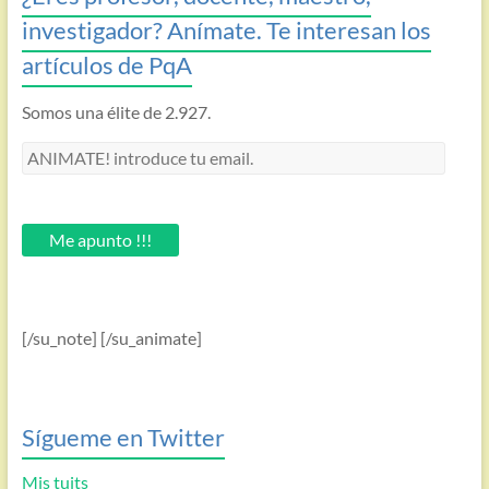
investigador? Anímate. Te interesan los
artículos de PqA
Somos una élite de 2.927.
ANIMATE!
introduce
tu
email.
Me apunto !!!
[/su_note] [/su_animate]
Sígueme en Twitter
Mis tuits