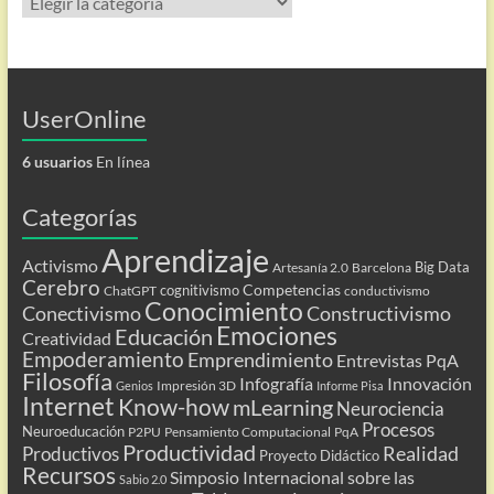
UserOnline
6 usuarios
En línea
Categorías
Aprendizaje
Activismo
Big Data
Artesanía 2.0
Barcelona
Cerebro
Competencias
cognitivismo
ChatGPT
conductivismo
Conocimiento
Conectivismo
Constructivismo
Emociones
Educación
Creatividad
Empoderamiento
Emprendimiento
Entrevistas PqA
Filosofía
Infografía
Innovación
Impresión 3D
Genios
Informe Pisa
Internet
Know-how
mLearning
Neurociencia
Procesos
Neuroeducación
P2PU
Pensamiento Computacional
PqA
Productividad
Realidad
Productivos
Proyecto Didáctico
Recursos
Simposio Internacional sobre las
Sabio 2.0