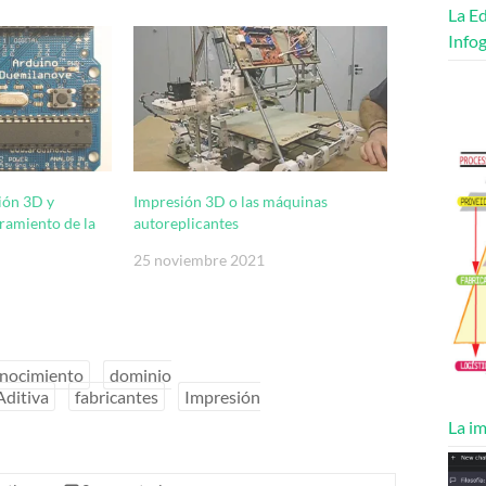
La Ed
Infog
ión 3D y
Impresión 3D o las máquinas
ramiento de la
autoreplicantes
25 noviembre 2021
nocimiento
dominio
Aditiva
fabricantes
Impresión
La im