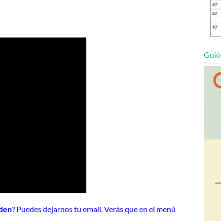
Guió
den
? Puedes dejarnos tu email. Verás que en el menú