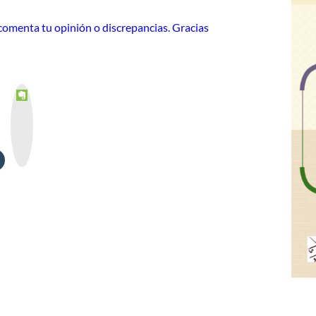
o comenta tu opinión o discrepancias. Gracias
E
v
e
r
n
o
t
e