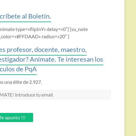
críbete al Boletín.
animate type=»flipInY» delay=»0″] [su_note
_color=»#FFDAAD» radius=»20″ ]
es profesor, docente, maestro,
estigador? Anímate. Te interesan los
ículos de PqA
 una élite de 2.927.
MATE!
oduce
.
e apunto !!!