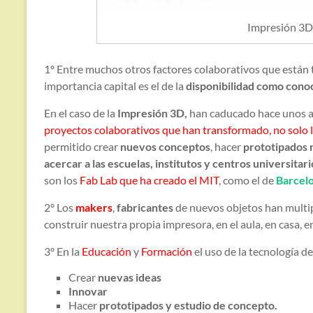
Impresión 3D
1º Entre muchos otros factores colaborativos que están
importancia capital es el de la
disponibilidad como conoc
En el caso de la
Impresión 3D,
han caducado hace unos añ
proyectos colaborativos que han transformado, no solo la
permitido crear
nuevos conceptos
, hacer
prototipados 
acercar a las escuelas, institutos y centros universitari
son los
Fab Lab que ha creado el MIT
, como el de
Barcel
2º Los
makers
,
fabricantes
de nuevos objetos han multi
construir nuestra propia impresora, en el aula, en casa, en
3º En la
Educación
y
Formación
el uso de la tecnología d
Crear
nuevas ideas
Innovar
Hacer
prototipados y estudio de concepto.