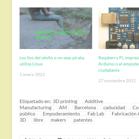
Los líos del otoño o no seas pirata,
Raspberry Pi, impres
utiliza Linux
Arduino o el empode
ciudadanía
1 enero 2021
27 noviembre 2021
Etiquetado en:
3D printing
Additive
Manufacturing
AM
Barcelona
caducidad
Co
público
Empoderamiento
Fab Lab
Fabricación 
3D
libre
makers
patentes