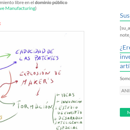
imiento libre en el
dominio público
ve Manufacturing
)
Sus
:
[su_
note
¿Er
inv
art
Somos
ANI
intr
tu
email
M