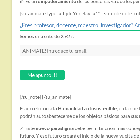
6º Es un
empoderamiento
de las personas ya que les pe
[su_animate type=»flipInY» delay=»1″] [su_note note_
¿Eres profesor, docente, maestro, investigador? An
Somos una élite de 2.927.
ANIMATE!
introduce
tu
email.
Me apunto !!!
[/su_note] [/su_animate]
Es un retorno a la
Humanidad autosostenible
, en la que
podrán autoabastecerse de los objetos básicos para sus 
7º Este
nuevo paradigma
debe permitir crear más conce
futuro
. Y ese futuro creará el inicio de la nueva vuelta d