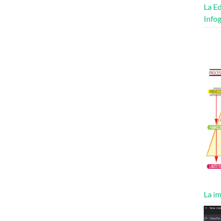
La Ed
Infog
La im