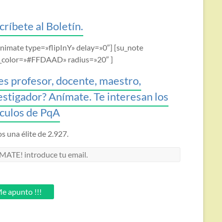
críbete al Boletín.
animate type=»flipInY» delay=»0″] [su_note
_color=»#FFDAAD» radius=»20″ ]
es profesor, docente, maestro,
estigador? Anímate. Te interesan los
ículos de PqA
 una élite de 2.927.
MATE!
oduce
.
e apunto !!!