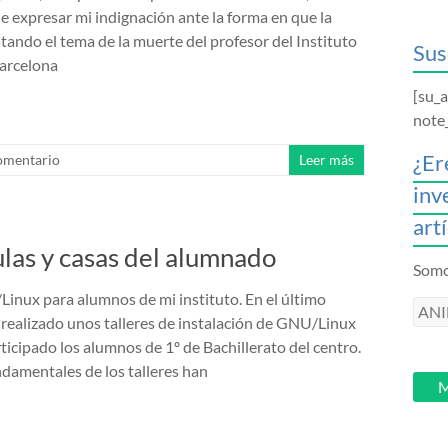
de expresar mi indignación ante la forma en que la
tando el tema de la muerte del profesor del Instituto
Sus
Barcelona
[su_
note
¿Er
omentario
Leer más
inv
art
aulas y casas del alumnado
Somos
Linux para alumnos de mi instituto. En el último
ANI
realizado unos talleres de instalación de GNU/Linux
intr
ticipado los alumnos de 1º de Bachillerato del centro.
tu
ndamentales de los talleres han
email
M