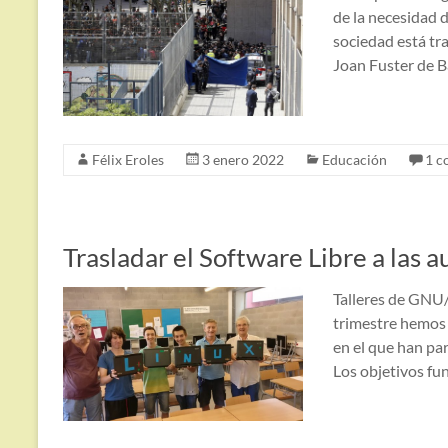
de la necesidad 
sociedad está tra
Joan Fuster de 
Félix Eroles
3 enero 2022
Educación
1 c
Trasladar el Software Libre a las 
Talleres de GNU/
trimestre hemos 
en el que han par
Los objetivos fu