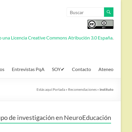
jo una
Licencia Creative Commons Atribución 3.0 España
.
os
Entrevistas PqA
SOY✔
Contacto
Ateneo
Estás aquí:
Portada
»
Recomendaciones
»
instituto
po de investigación en NeuroEducación