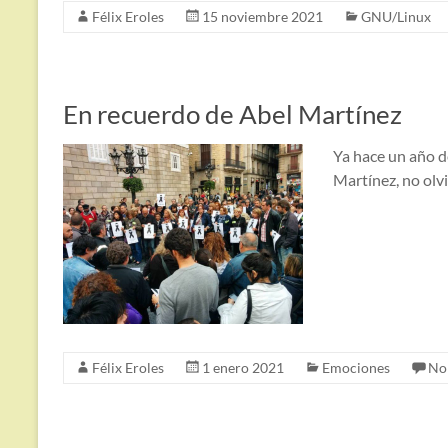
Félix Eroles
15 noviembre 2021
GNU/Linux
En recuerdo de Abel Martínez
Ya hace un año de
Martínez, no olv
Félix Eroles
1 enero 2021
Emociones
No