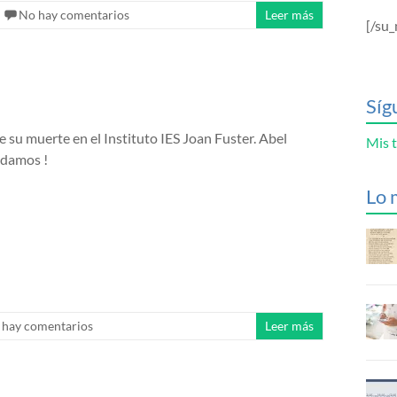
No hay comentarios
Leer más
[/su_
Síg
 su muerte en el Instituto IES Joan Fuster. Abel
Mis t
idamos !
Lo 
 hay comentarios
Leer más