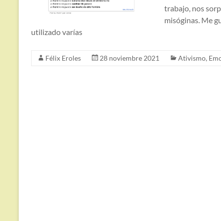
trabajo, nos sor
misóginas. Me gu
utilizado varías
Félix Eroles
28 noviembre 2021
Ativismo
,
Emo