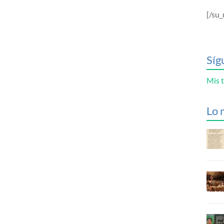
[/su_
Síg
Mis t
Lo 