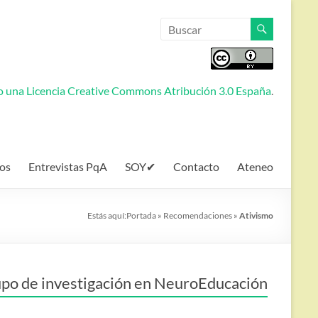
jo una
Licencia Creative Commons Atribución 3.0 España
.
os
Entrevistas PqA
SOY✔
Contacto
Ateneo
Estás aquí:
Portada
»
Recomendaciones
»
Ativismo
po de investigación en NeuroEducación