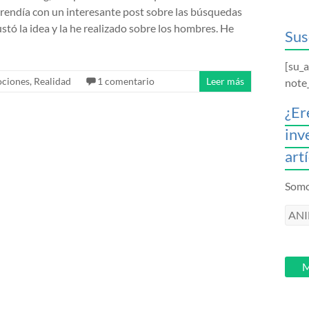
prendía con un interesante post sobre las búsquedas
stó la idea y la he realizado sobre los hombres. He
Sus
[su_
ciones
,
Realidad
1 comentario
Leer más
note
¿Er
inv
art
Somos
ANI
intr
tu
email
M