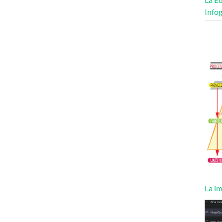
Infog
La im