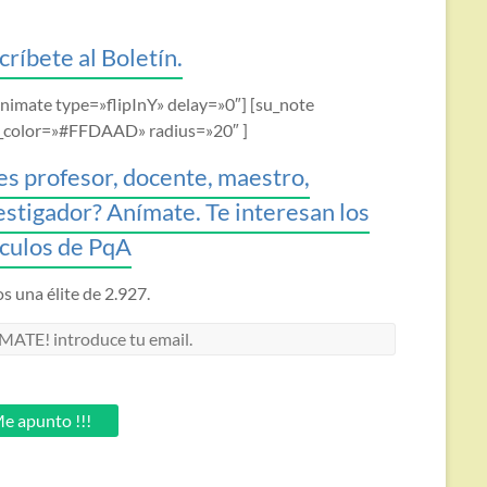
críbete al Boletín.
animate type=»flipInY» delay=»0″] [su_note
_color=»#FFDAAD» radius=»20″ ]
es profesor, docente, maestro,
estigador? Anímate. Te interesan los
ículos de PqA
 una élite de 2.927.
MATE!
oduce
.
e apunto !!!