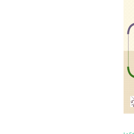
La Ed