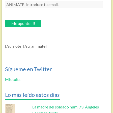
ANIMATE!
introduce
tu
email.
Me apunto !!!
[/su_note] [/su_animate]
Sígueme en Twitter
Mis tuits
Lo más leído estos días
La madre del soldado núm. 73, Ángeles
López de Ayala