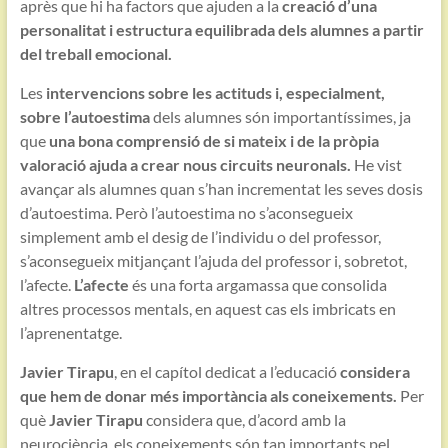
après que hi ha factors que ajuden a la
creació d’una
personalitat i estructura equilibrada dels alumnes a partir
del treball emocional.
Les
intervencions sobre les actituds i, especialment,
sobre l’autoestima
dels alumnes són importantíssimes, ja
que
una bona comprensió de si mateix i de la pròpia
valoració ajuda a crear nous circuits neuronals.
He vist
avançar als alumnes quan s’han incrementat les seves dosis
d’autoestima. Però l’autoestima no s’aconsegueix
simplement amb el desig de l’individu o del professor,
s’aconsegueix mitjançant l’ajuda del professor i, sobretot,
l’afecte.
L’afecte
és una forta argamassa que consolida
altres processos mentals, en aquest cas els imbricats en
l’aprenentatge.
Javier Tirapu
, en el capítol dedicat a l’educació
considera
que hem de donar més importància als coneixements.
Per
què
Javier Tirapu
considera que, d’acord amb la
neurociència, els coneixements són tan importants pel