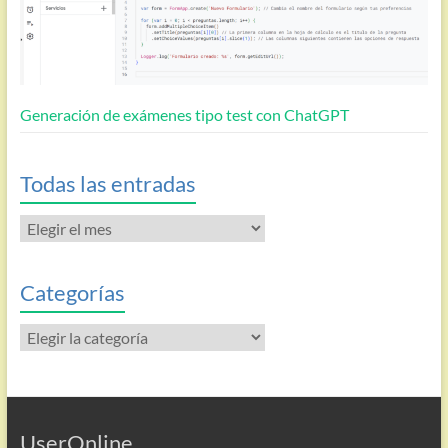
Generación de exámenes tipo test con ChatGPT
Todas las entradas
Todas
las
entradas
Categorías
Categorías
UserOnline