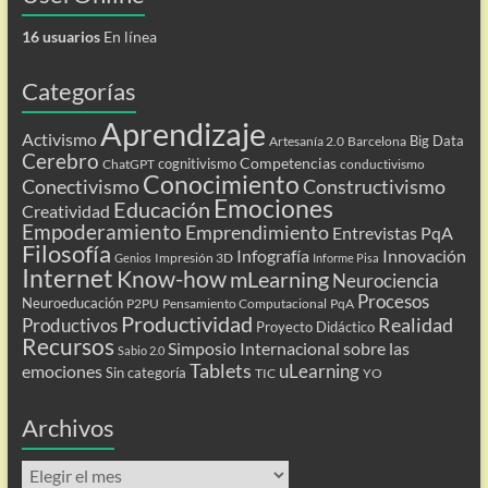
16 usuarios
En línea
Categorías
Aprendizaje
Activismo
Big Data
Artesanía 2.0
Barcelona
Cerebro
Competencias
cognitivismo
ChatGPT
conductivismo
Conocimiento
Conectivismo
Constructivismo
Emociones
Educación
Creatividad
Empoderamiento
Emprendimiento
Entrevistas PqA
Filosofía
Infografía
Innovación
Impresión 3D
Genios
Informe Pisa
Internet
Know-how
mLearning
Neurociencia
Procesos
Neuroeducación
P2PU
Pensamiento Computacional
PqA
Productividad
Realidad
Productivos
Proyecto Didáctico
Recursos
Simposio Internacional sobre las
Sabio 2.0
Tablets
uLearning
emociones
Sin categoría
TIC
YO
Archivos
Archivos