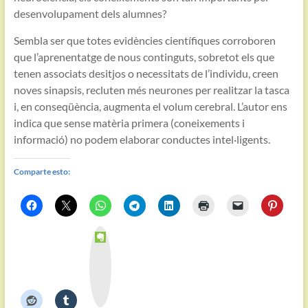
desenvolupament dels alumnes?
Sembla ser que totes evidències científiques corroboren
que l’aprenentatge de nous continguts, sobretot els que
tenen associats desitjos o necessitats de l’individu, creen
noves sinapsis, recluten més neurones per realitzar la tasca
i, en conseqüència, augmenta el volum cerebral. L’autor ens
indica que sense matèria primera (coneixements i
informació) no podem elaborar conductes intel·ligents.
Comparte esto:
E
v
e
r
n
o
t
e