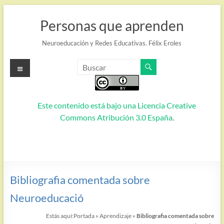
Saltar
al
Personas que aprenden
contenido
Neuroeducación y Redes Educativas. Félix Eroles
Menú
Este contenido está bajo una
Licencia Creative
Commons Atribución 3.0 España
.
Bibliografia comentada sobre
Neuroeducació
Estás aquí:
Portada
»
Aprendizaje
»
Bibliografia comentada sobre