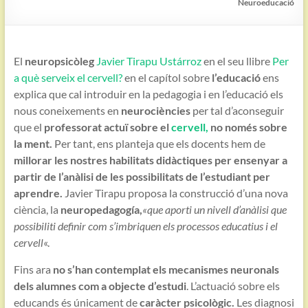
Neuroeducació
El
neuropsicòleg
Javier Tirapu Ustárroz
en el seu llibre
Per
a què serveix el cervell?
en el capítol sobre
l’educació
ens
explica que cal introduir en la pedagogia i en l’educació els
nous coneixements en
neurociències
per tal d’aconseguir
que el
professorat actuï sobre el
cervell,
no només sobre
la ment.
Per tant, ens planteja que els docents hem de
millorar les nostres habilitats didàctiques per ensenyar a
partir de l’anàlisi de les possibilitats de l’estudiant per
aprendre.
Javier Tirapu proposa la construcció d’una nova
ciència, la
neuropedagogía,
«que aporti un nivell d’anàlisi que
possibiliti definir com s’imbriquen els processos educatius i el
cervell
«.
Fins ara
no s’han contemplat els mecanismes neuronals
dels alumnes com a objecte d’estudi
. L’actuació sobre els
educands és únicament de
caràcter psicològic.
Les diagnosi