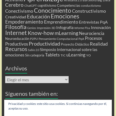
Artesanía 2.0
Barcelona
Cerebro
Competencias
cognitivismo
ChatGPT
conductivismo
Conocimiento
Conectivismo
Constructivismo
Emociones
Educación
Creatividad
Empoderamiento
Emprendimiento
Entrevistas PqA
Filosofía
Infografía
Innovación
Impresión 3D
Genios
Informe Pisa
Internet
Know-how
mLearning
Neurociencia
Procesos
Neuroeducación
P2PU
Pensamiento Computacional
PqA
Productividad
Realidad
Productivos
Proyecto Didáctico
Recursos
Simposio Internacional sobre las
Sabio 2.0
Tablets
uLearning
emociones
Sin categoría
TIC
YO
Archivos
Archivos
Síguenos también en:
Flip
Privacidad y cookies: este sitio usa cookies. Si continúas navegando por él,
aceptas su uso.