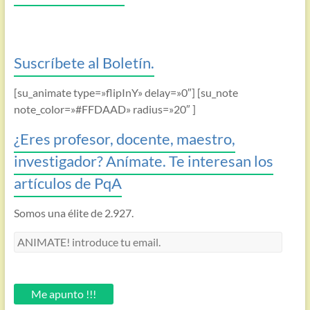
Suscríbete al Boletín.
[su_animate type=»flipInY» delay=»0″] [su_note
note_color=»#FFDAAD» radius=»20″ ]
¿Eres profesor, docente, maestro,
investigador? Anímate. Te interesan los
artículos de PqA
Somos una élite de 2.927.
ANIMATE!
introduce
tu
email.
Me apunto !!!