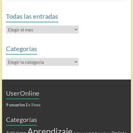
Todas las entradas
Todas
las
entradas
Categorías
Categorías
UserOnline
9 usuarios
En línea
Categorías
Aprendizaje
Activismo
Big Data