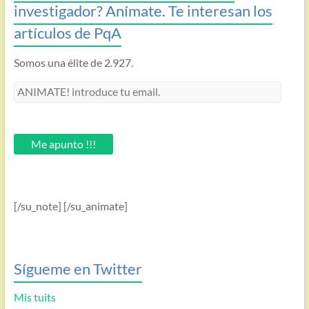
investigador? Anímate. Te interesan los
artículos de PqA
Somos una élite de 2.927.
ANIMATE!
introduce
tu
email.
Me apunto !!!
[/su_note] [/su_animate]
Sígueme en Twitter
Mis tuits