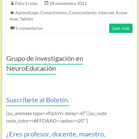
Félix Eroles
28 noviembre 2021
Aprendizaje
,
Conectivismo
,
Conocimiento
,
Internet
,
Know-
how
,
Tablets
9 comentarios
Leer más
Grupo de investigación en
NeuroEducación
Suscríbete al Boletín.
[su_animate type=»flipInY» delay=»0″] [su_note
note_color=»#FFDAAD» radius=»20″ ]
¿Eres profesor, docente, maestro,