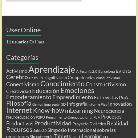
UserOnline
11 usuarios
En línea
Categorías
Aprendizaje
Activismo
Big Data
Artesanía 2.0
Barcelona
Cerebro
Competencias
cognitivismo
ChatGPT
conductivismo
Conocimiento
Conectivismo
Constructivismo
Emociones
Educación
Creatividad
Empoderamiento
Emprendimiento
Entrevistas PqA
Filosofía
Infografía
Innovación
Impresión 3D
Genios
Informe Pisa
Internet
Know-how
mLearning
Neurociencia
Procesos
Neuroeducación
P2PU
Pensamiento Computacional
PqA
Productividad
Realidad
Productivos
Proyecto Didáctico
Recursos
Simposio Internacional sobre las
Sabio 2.0
Tablets
uLearning
emociones
Sin categoría
TIC
YO