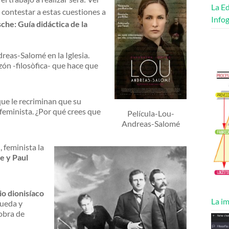
La Ed
 contestar a estas cuestiones a
Infog
he: Guía didáctica de la
reas-Salomé en la Iglesia.
zón -filosòfica- que hace que
 que le recriminan que su
feminista. ¿Por qué crees que
Película-Lou-
Andreas-Salomé
, feminista la
e y Paul
io dionisíaco
La im
queda y
 obra de