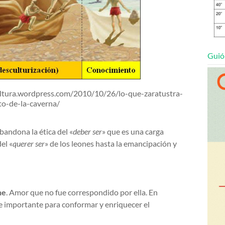
Guió
upcultura.wordpress.com/2010/10/26/lo-que-zaratustra-
to-de-la-caverna/
bandona la ética del «
deber ser
» que es una carga
el «
querer ser
» de los leones hasta la emancipación y
he
. Amor que no fue correspondido por ella. En
fue importante para conformar y enriquecer el