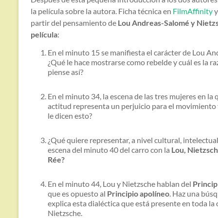
la película sobre la autora. Ficha técnica en
FilmAffinity
y
partir del pensamiento de
Lou Andreas-Salomé y Nietzsc
película
:
En el minuto 15 se manifiesta el carácter de Lou And
¿Qué le hace mostrarse como rebelde y cuál es la ra
piense así?
En el minuto 34, la escena de las tres mujeres en la
actitud representa un perjuicio para el movimiento 
le dicen esto?
¿Qué quiere representar, a nivel cultural, intelectual
escena del minuto 40 del carro con la
Lou, Nietzsch
Rée?
En el minuto 44, Lou y Nietzsche hablan del
Princip
que es opuesto al
Principio apolíneo
. Haz una bús
explica esta dialéctica que está presente en toda la
Nietzsche.