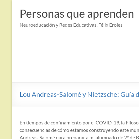
Saltar
al
Personas que aprenden
contenido
Neuroeducación y Redes Educativas. Félix Eroles
Lou Andreas-Salomé y Nietzsche: Guía d
En tiempos de confinamiento por el COVID-19, la Filosofí
consecuencias de cómo estamos construyendo este mundo.
Andreas-Salomé para preparar a mi alumnado de 2º de Ba