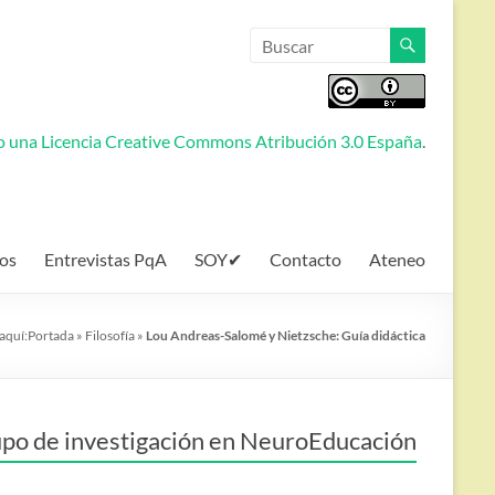
jo una
Licencia Creative Commons Atribución 3.0 España
.
os
Entrevistas PqA
SOY✔
Contacto
Ateneo
aquí:
Portada
»
Filosofía
»
Lou Andreas-Salomé y Nietzsche: Guía didáctica
po de investigación en NeuroEducación