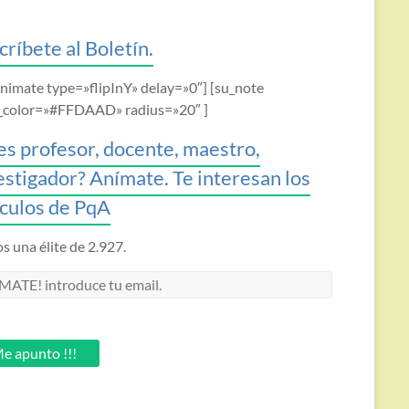
críbete al Boletín.
animate type=»flipInY» delay=»0″] [su_note
_color=»#FFDAAD» radius=»20″ ]
es profesor, docente, maestro,
estigador? Anímate. Te interesan los
ículos de PqA
 una élite de 2.927.
MATE!
oduce
.
e apunto !!!