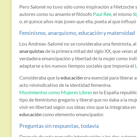
Pero Salomé no tuvo sólo como inspiración a Nietzsche 
autores como su amante el filósofo
Paul Rée
, el mismo
S
o, el quince años más joven que ella, poeta al que influy
Feminismo, anarquismo, educación y maternidad
Lou Andreas-Salomé no se consideraba una feminista, al i
anarquistas
de la primera mitad del siglo XX, que veían a
verdadera emancipación y libertad de la mujer como ind
adaptarse a los nuevos tiempos sociales que imponía el
Consideraba que la
educación
era esencial para liberar a
acto reivindicativo de la identidad femenina.
Movimientos como Mujeres Libres
en la España republi
tipo de feminismo gregario y liberal que no daba a la muj
vivir en libertad según sus ideas sino que la integraba en
educación
como elemento emancipador.
Preguntas sin respuestas, todavía
Después de esta pequeña introducción a los dos autores el