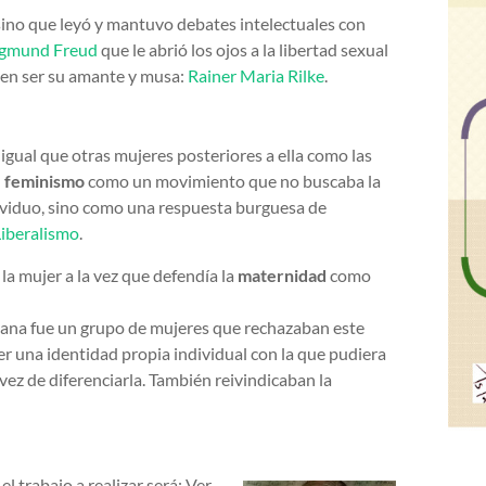
sino que leyó y mantuvo debates intelectuales con
igmund Freud
que le abrió los ojos a la libertad sexual
ó en ser su amante y musa:
Rainer Maria Rilke
.
gual que otras mujeres posteriores a ella como las
l
feminismo
como un movimiento que no buscaba la
ividuo, sino como una respuesta burguesa de
Liberalismo
.
 la mujer a la vez que defendía la
maternidad
como
cana fue un grupo de mujeres que rechazaban este
er una identidad propia individual con la que pudiera
 vez de diferenciarla. También reivindicaban la
 trabajo a realizar será: Ver