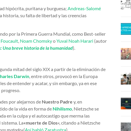
dad hipócrita, puritana y burguesa;
Andreas-Salomé
a historia, su falta de libertad y las creencias
sando por la Primera Guerra Mundial, como Best-seller
 Foucault
,
Noam Chomsky
o
Yuval Noah Harari
(autor
s: Una breve historia de la humanidad
).
gunda mitad del siglo XIX a partir de la eliminación de
harles Darwin
, entre otros, provocó en la Europa
iles de entender y acatar, y sin embargo, ya en ese
el progreso.
ades por alejarnos de
Nuestro Padre
y, en
ntido de la vida en forma de
Nihilismo
, Nietzsche se
ada en la culpa y el autocastigo que merma las
 sistema. La
«muerte de
Dios
«, citando a Nietzsche
emos matado
«(
Así
habló Zaratustra
)