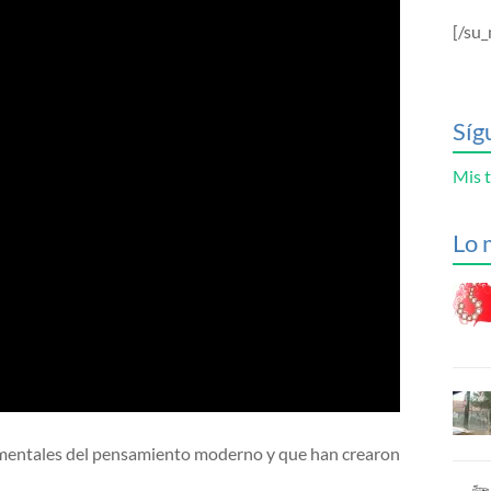
[/su_
Síg
Mis t
Lo 
damentales del pensamiento moderno y que han crearon