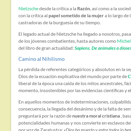
Nietzsche
desde la crítica a la
Razón
, así como a la socie
con la crítica al
papel sometido de la mujer
a lo largo de l
castradoras de la burguesía de su tiempo.
El legado actual de Nietzsche ha llegado a nosotros, pa
de los jóvenes combatientes, hasta autores como
Michel
del libro de gran actualidad:
Sapiens. De animales a diose
Camino al Nihilismo
La pérdida de referentes categóricos y absolutos en la se
Dios de la ecuación explicativa del mundo por parte de
C
liberal de la época una caída de los mitos ancestrales, fác
momento, insostenibles por las evidencias científicas y 
En aquellos momentos de indeterminaciones, culpabilid
consecuencia, la llegada del desánimo y de la falta de se
preguntará por la razón de
nuestra moral cristiana
, bas
potencialidades humanas y nos convierte en esclavos del
por voz de Zaratustra:
«Dios ha muerto y entre todos lo h