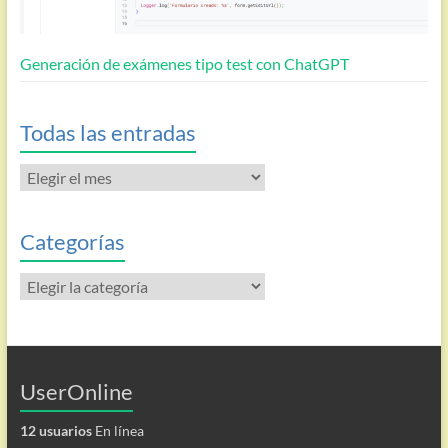
Generación de exámenes tipo test con ChatGPT
Todas las entradas
Todas
las
entradas
Categorías
Categorías
UserOnline
12 usuarios
En línea