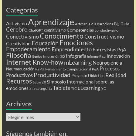
Categorías
Aprendizaje
Activismo
Big Data
Artesanía 2.0
Barcelona
Cerebro
Competencias
cognitivismo
ChatGPT
conductivismo
Conocimiento
Conectivismo
Constructivismo
Emociones
Educación
Creatividad
Empoderamiento
Emprendimiento
Entrevistas PqA
Filosofía
Infografía
Innovación
Impresión 3D
Genios
Informe Pisa
Internet
Know-how
mLearning
Neurociencia
Procesos
Neuroeducación
P2PU
Pensamiento Computacional
PqA
Productividad
Realidad
Productivos
Proyecto Didáctico
Recursos
Simposio Internacional sobre las
Sabio 2.0
Tablets
uLearning
emociones
Sin categoría
TIC
YO
Archivos
Archivos
Síguenos también en: