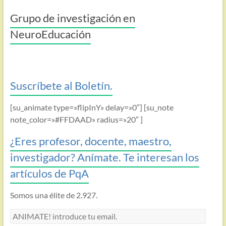
Grupo de investigación en
NeuroEducación
Suscríbete al Boletín.
[su_animate type=»flipInY» delay=»0″] [su_note
note_color=»#FFDAAD» radius=»20″ ]
¿Eres profesor, docente, maestro,
investigador? Anímate. Te interesan los
artículos de PqA
Somos una élite de 2.927.
ANIMATE!