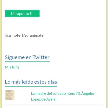
introduce
tu
email.
Me apunto !!!
[/su_note] [/su_animate]
Sígueme en Twitter
Mis tuits
Lo más leído estos días
La madre del soldado núm. 73, Ángeles
López de Ayala