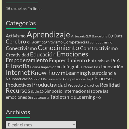
15 usuarios
En línea
Categorías
Aprendizaje
Activismo
Big Data
Artesanía 2.0
Barcelona
Cerebro
Competencias
cognitivismo
ChatGPT
conductivismo
Conocimiento
Conectivismo
Constructivismo
Emociones
Educación
Creatividad
Empoderamiento
Emprendimiento
Entrevistas PqA
Filosofía
Infografía
Innovación
Impresión 3D
Genios
Informe Pisa
Internet
Know-how
mLearning
Neurociencia
Procesos
Neuroeducación
P2PU
Pensamiento Computacional
PqA
Productividad
Realidad
Productivos
Proyecto Didáctico
Recursos
Simposio Internacional sobre las
Sabio 2.0
Tablets
uLearning
emociones
Sin categoría
TIC
YO
Archivos
Archivos