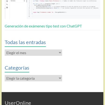
Generación de exámenes tipo test con ChatGPT
Todas las entradas
Todas
las
entradas
Categorías
Categorías
UserOnline