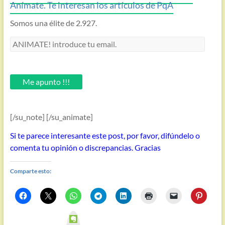
Anímate. Te interesan los artículos de PqA
Somos una élite de 2.927.
ANIMATE!
introduce
tu
email.
Me apunto !!!
[/su_note] [/su_animate]
Si te parece interesante este post, por favor, difúndelo o
comenta tu opinión o discrepancias. Gracias
Comparte esto:
E
v