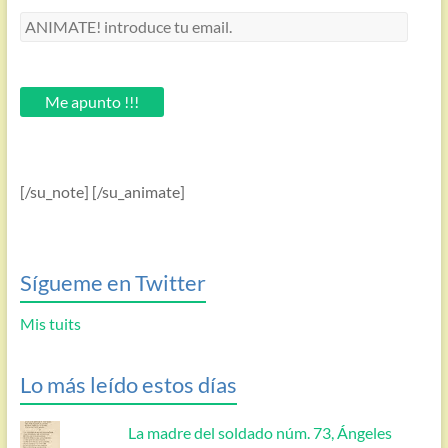
ANIMATE!
introduce
tu
email.
Me apunto !!!
[/su_note] [/su_animate]
Sígueme en Twitter
Mis tuits
Lo más leído estos días
La madre del soldado núm. 73, Ángeles