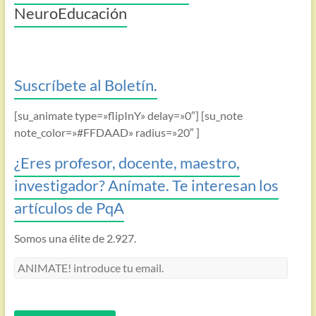
NeuroEducación
Suscríbete al Boletín.
[su_animate type=»flipInY» delay=»0″] [su_note
note_color=»#FFDAAD» radius=»20″ ]
¿Eres profesor, docente, maestro,
investigador? Anímate. Te interesan los
artículos de PqA
Somos una élite de 2.927.
ANIMATE!
introduce
tu
email.