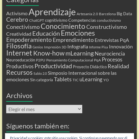
Aprendizaje
Activismo
Big Data
Artesanía 2.0
Barcelona
Cerebro
Competencias
cognitivismo
ChatGPT
conductivismo
Conocimiento
Conectivismo
Constructivismo
Emociones
Educación
Creatividad
Empoderamiento
Emprendimiento
Entrevistas PqA
Filosofía
Infografía
Innovación
Impresión 3D
Genios
Informe Pisa
Internet
Know-how
mLearning
Neurociencia
Procesos
Neuroeducación
P2PU
Pensamiento Computacional
PqA
Productividad
Realidad
Productivos
Proyecto Didáctico
Recursos
Simposio Internacional sobre las
Sabio 2.0
Tablets
uLearning
emociones
Sin categoría
TIC
YO
Archivos
Archivos
Síguenos también en:
Flip
Privacidad y cookies: este sitio usa cookies. Si continúas navegando por él,