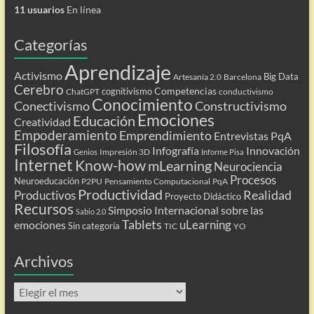
11 usuarios
En línea
Categorías
Aprendizaje
Activismo
Big Data
Artesanía 2.0
Barcelona
Cerebro
Competencias
cognitivismo
ChatGPT
conductivismo
Conocimiento
Conectivismo
Constructivismo
Emociones
Educación
Creatividad
Empoderamiento
Emprendimiento
Entrevistas PqA
Filosofía
Infografía
Innovación
Impresión 3D
Genios
Informe Pisa
Internet
Know-how
mLearning
Neurociencia
Procesos
Neuroeducación
P2PU
Pensamiento Computacional
PqA
Productividad
Realidad
Productivos
Proyecto Didáctico
Recursos
Simposio Internacional sobre las
Sabio 2.0
Tablets
uLearning
emociones
Sin categoría
TIC
YO
Archivos
Archivos