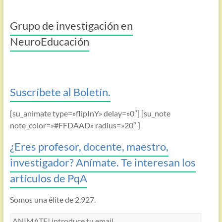
Grupo de investigación en
NeuroEducación
Suscríbete al Boletín.
[su_animate type=»flipInY» delay=»0″] [su_note
note_color=»#FFDAAD» radius=»20″ ]
¿Eres profesor, docente, maestro,
investigador? Anímate. Te interesan los
artículos de PqA
Somos una élite de 2.927.
ANIMATE!