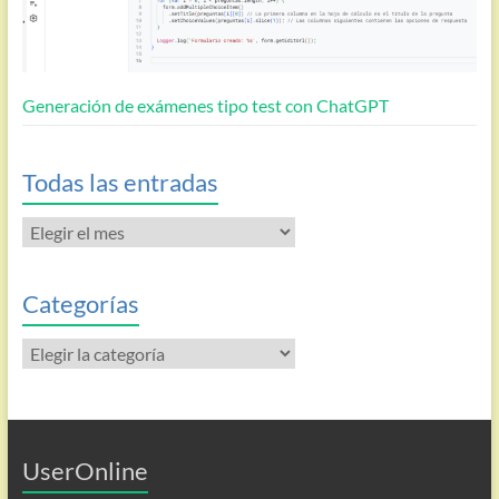
Generación de exámenes tipo test con ChatGPT
Todas las entradas
Todas
las
entradas
Categorías
Categorías
UserOnline