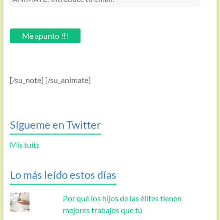
introduce
tu
email.
Me apunto !!!
[/su_note] [/su_animate]
Sígueme en Twitter
Mis tuits
Lo más leído estos días
Por qué los hijos de las élites tienen
mejores trabajos que tú