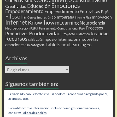
Conectivismo
Constructivismo
Emociones
Educación
Creatividad
Empoderamiento
Emprendimiento
Entrevistas PqA
Filosofía
Infografía
Innovación
Impresión 3D
Genios
Informe Pisa
Internet
Know-how
mLearning
Neurociencia
Procesos
Neuroeducación
P2PU
Pensamiento Computacional
PqA
Productividad
Realidad
Productivos
Proyecto Didáctico
Recursos
Simposio Internacional sobre las
Sabio 2.0
Tablets
uLearning
emociones
Sin categoría
TIC
YO
Archivos
Archivos
Síguenos también en:
Flip
Privacidad y cookies: este sitio usa cookies. Si continúas navegando por él,
aceptas su uso.
Para obtener más información, incluido cómo gestionar las cookies,
consulta:
Política de cookies