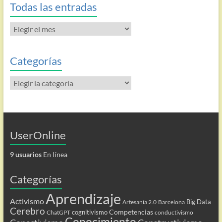
Todas las entradas
Todas
las
entradas
Categorías
Categorías
UserOnline
9 usuarios
En línea
Categorías
Aprendizaje
Activismo
Big Data
Artesanía 2.0
Barcelona
Cerebro
Competencias
cognitivismo
ChatGPT
conductivismo
Conocimiento