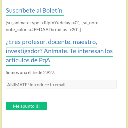
Suscríbete al Boletín.
[su_animate type=»flipInY» delay=»0″] [su_note
note_color=»#FFDAAD» radius=»20″ ]
¿Eres profesor, docente, maestro,
investigador? Anímate. Te interesan los
artículos de PqA
Somos una élite de 2.927.
ANIMATE!
introduce
tu
email.
Me apunto !!!