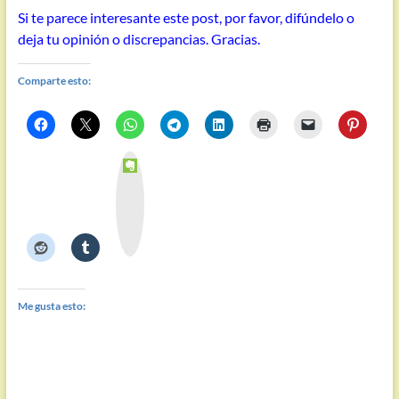
Si te parece interesante este post, por favor, difúndelo o
deja tu opinión o discrepancias. Gracias.
Comparte esto:
E
v
e
r
n
o
t
e
Me gusta esto: