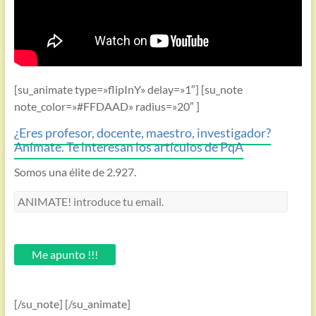
[su_animate type=»flipInY» delay=»1″] [su_note
note_color=»#FFDAAD» radius=»20″ ]
¿Eres profesor, docente, maestro, investigador?
Anímate. Te interesan los artículos de PqA
Somos una élite de 2.927.
ANIMATE!
introduce
tu
email.
Me apunto !!!
[/su_note] [/su_animate]