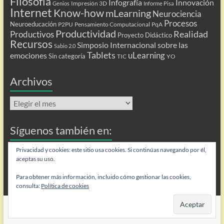
Filosofía
Infografía
Innovación
Impresión 3D
Genios
Informe Pisa
Internet
Know-how
mLearning
Neurociencia
Procesos
Neuroeducación
P2PU
Pensamiento Computacional
PqA
Productividad
Realidad
Productivos
Proyecto Didáctico
Recursos
Simposio Internacional sobre las
Sabio 2.0
Tablets
uLearning
emociones
Sin categoría
TIC
YO
Archivos
Archivos
Síguenos también en:
Privacidad y cookies: este sitio usa cookies. Si continúas navegando por él,
Flip
aceptas su uso.
Para obtener más información, incluido cómo gestionar las cookies,
consulta:
Política de cookies
Copyright © 2026
Personas que aprenden
. Todos los derechos reservados.
Tema
Spacious
de ThemeGrill. Funciona con:
WordPress
.