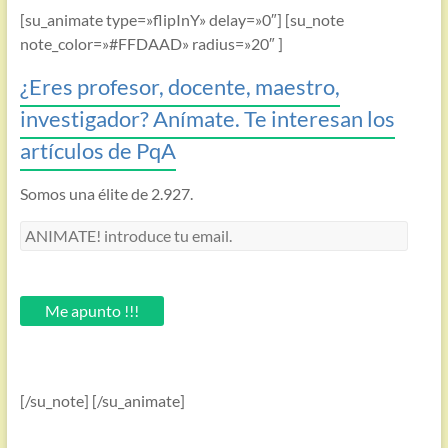
[su_animate type=»flipInY» delay=»0″] [su_note
note_color=»#FFDAAD» radius=»20″ ]
¿Eres profesor, docente, maestro,
investigador? Anímate. Te interesan los
artículos de PqA
Somos una élite de 2.927.
ANIMATE!
introduce
tu
email.
Me apunto !!!
[/su_note] [/su_animate]