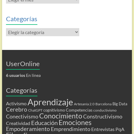
las
entradas
Categorías
Categorías
UserOnline
6 usuarios
En línea
Categorías
Aprendizaje
Activismo
Big Data
Artesanía 2.0
Barcelona
Cerebro
Competencias
cognitivismo
ChatGPT
conductivismo
Conocimiento
Conectivismo
Constructivismo
Emociones
Educación
Creatividad
Empoderamiento
Emprendimiento
Entrevistas PqA