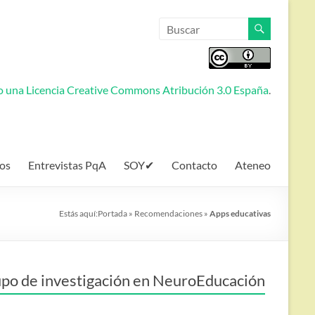
jo una
Licencia Creative Commons Atribución 3.0 España
.
os
Entrevistas PqA
SOY✔
Contacto
Ateneo
Estás aquí:
Portada
»
Recomendaciones
»
Apps educativas
po de investigación en NeuroEducación