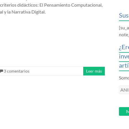
 criterios didácticos: El Pensamiento Computacional,
l y la Narrativa Digital.
Sus
[su_
note
¿Er
inv
art
3 comentarios
Leer más
Somos
ANI
intr
tu
email
M