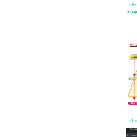
La Ed
Infog
La im