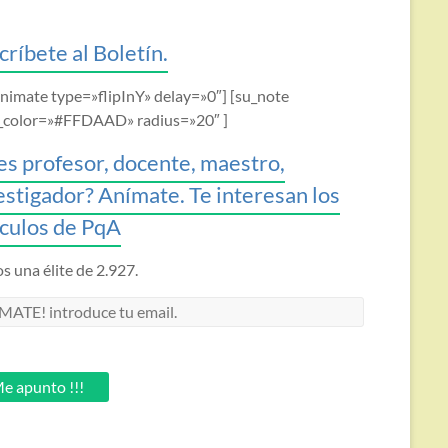
críbete al Boletín.
animate type=»flipInY» delay=»0″] [su_note
_color=»#FFDAAD» radius=»20″ ]
es profesor, docente, maestro,
estigador? Anímate. Te interesan los
ículos de PqA
 una élite de 2.927.
MATE!
oduce
.
e apunto !!!