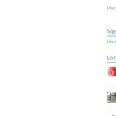
[/su_
Síg
Mis t
Lo 