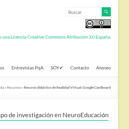
jo una
Licencia Creative Commons Atribución 3.0 España
.
os
Entrevistas PqA
SOY✔
Contacto
Ateneo
ada
»
Recursos
»
Recurso didáctico de Realidad Virtual: Google Cardboard
po de investigación en NeuroEducación