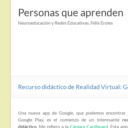
Saltar
al
Personas que aprenden
contenido
Neuroeducación y Redes Educativas. Félix Eroles
Recurso didáctico de Realidad Virtual:
Una nueva app de Google, que podemos encontrar 
Google Play, es el comienzo de un interesante
re
didáctico
. Me refiero a la
Cámara Cardboard.
Esta app