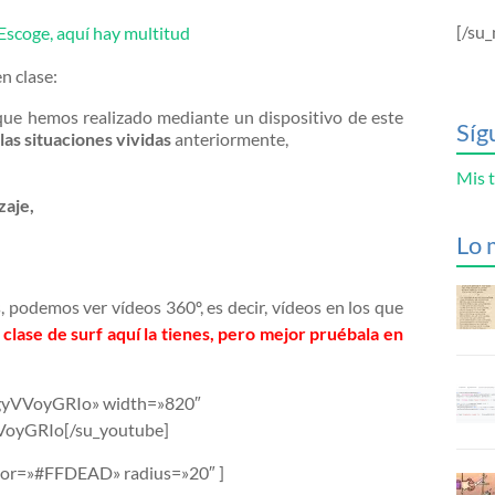
[/su_
Escoge, aquí hay multitud
n clase:
ue hemos realizado mediante un dispositivo de este
Síg
las situaciones vividas
anteriormente,
Mis t
zaje,
Lo 
podemos ver vídeos 360º, es decir, vídeos en los que
 clase de surf aquí la tienes, pero mejor pruébala en
lgyVVoyGRIo» width=»820″
VoyGRIo[/su_youtube]
olor=»#FFDEAD» radius=»20″ ]