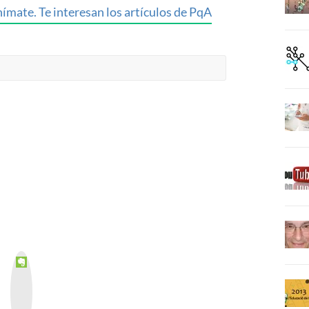
ímate. Te interesan los artículos de PqA
E
v
e
r
n
o