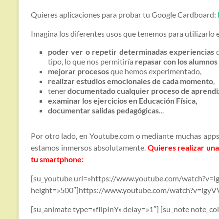
Quieres aplicaciones para probar tu Google Cardboard:
Imagina los diferentes usos que tenemos para utilizarlo e
poder ver o repetir determinadas experiencias
q
tipo, lo que nos permitiría
repasar con los alumnos 
mejorar procesos
que hemos experimentado,
realizar estudios emocionales de cada momento
,
tener
documentado cualquier proceso de aprendi
examinar los ejercicios en Educación Física,
documentar salidas pedagógicas.
..
Por otro lado, en Youtube.com o mediante muchas apps, 
estamos inmersos absolutamente.
Quieres realizar una
tu smartphone:
[su_youtube url=»https://www.youtube.com/watch?v=
height=»500″]https://www.youtube.com/watch?v=lgyV
[su_animate type=»flipInY» delay=»1″] [su_note note_c