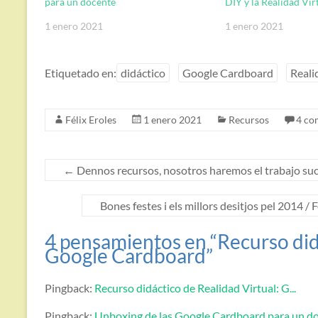
para un docente
DIY y la Realidad Vir
1 enero 2021
1 enero 2021
Etiquetado en:
didáctico
Google Cardboard
Reali
Félix Eroles
1 enero 2021
Recursos
4 co
←
Dennos recursos, nosotros haremos el trabajo suc
Bones festes i els millors desitjos pel 2014 /
4 pensamientos en “
Recurso did
Google Cardboard
”
Pingback:
Recurso didáctico de Realidad Virtual: G...
Pingback:
Unboxing de las Google Cardboard para un d