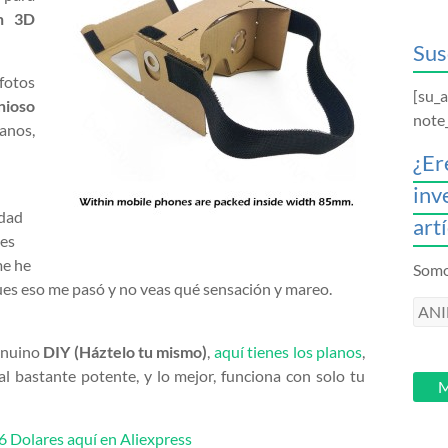
en 3D
Sus
fotos
[su_
nioso
note
anos,
¿Er
inv
idad
art
nes
me he
Somos
ues eso me pasó y no veas qué sensación y mareo.
ANI
intr
genuino
DIY (Háztelo tu mismo)
,
aquí tienes los planos
,
tu
l bastante potente, y lo mejor, funciona con solo tu
email
M
6 Dolares aquí en Aliexpress