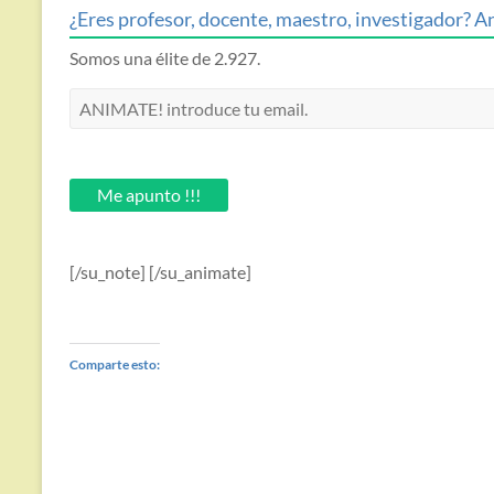
¿Eres profesor, docente, maestro, investigador? An
Somos una élite de 2.927.
ANIMATE!
introduce
tu
email.
Me apunto !!!
[/su_note] [/su_animate]
Comparte esto: