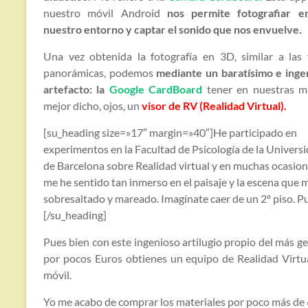
nuestro móvil Android
nos permite fotografiar 
nuestro entorno y captar el sonido que nos envuelve.
Una vez obtenida la fotografía en 3D, similar a las 
panorámicas, podemos
mediante un baratísimo e inge
artefacto: la
Google CardBoard
tener en nuestras m
mejor dicho, ojos, un
visor de RV (Realidad Virtual).
[su_heading size=»17″ margin=»40″]He participado en
experimentos en la Facultad de Psicología de la Univers
de Barcelona sobre Realidad virtual y en muchas ocasio
me he sentido tan inmerso en el paisaje y la escena que 
sobresaltado y mareado. Imagínate caer de un 2º piso. P
[/su_heading]
Pues bien con este ingenioso artilugio propio del más 
por pocos Euros obtienes un equipo de Realidad Virtua
móvil.
Yo me acabo de comprar los materiales por poco más de