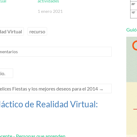
tual
actividades
1 enero 2021
Guió
dad Virtual
recurso
mentarios
io.
 Felices Fiestas y los mejores deseos para el 2014
→
áctico de Realidad Virtual:
ocente - Personas que aprenden