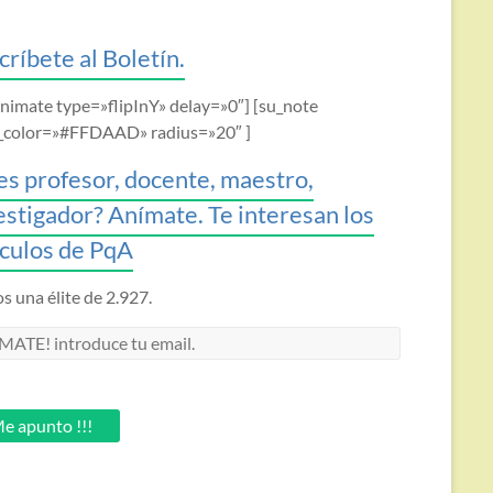
críbete al Boletín.
animate type=»flipInY» delay=»0″] [su_note
_color=»#FFDAAD» radius=»20″ ]
es profesor, docente, maestro,
estigador? Anímate. Te interesan los
ículos de PqA
 una élite de 2.927.
MATE!
oduce
.
e apunto !!!