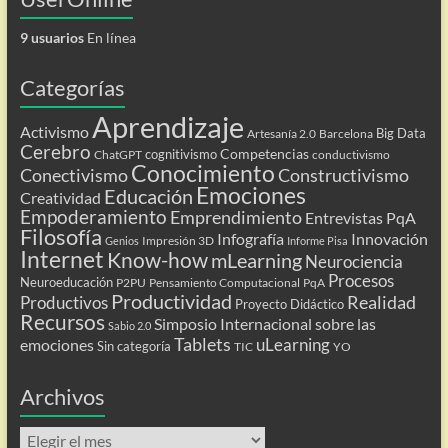
9 usuarios
En línea
Categorías
Aprendizaje
Activismo
Big Data
Artesanía 2.0
Barcelona
Cerebro
Competencias
cognitivismo
ChatGPT
conductivismo
Conocimiento
Conectivismo
Constructivismo
Emociones
Educación
Creatividad
Empoderamiento
Emprendimiento
Entrevistas PqA
Filosofía
Infografía
Innovación
Impresión 3D
Genios
Informe Pisa
Internet
Know-how
mLearning
Neurociencia
Procesos
Neuroeducación
P2PU
Pensamiento Computacional
PqA
Productividad
Realidad
Productivos
Proyecto Didáctico
Recursos
Simposio Internacional sobre las
Sabio 2.0
Tablets
uLearning
emociones
Sin categoría
TIC
YO
Archivos
Archivos