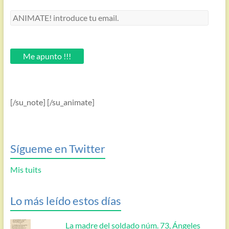
ANIMATE!
introduce
tu
email.
Me apunto !!!
[/su_note] [/su_animate]
Sígueme en Twitter
Mis tuits
Lo más leído estos días
La madre del soldado núm. 73, Ángeles