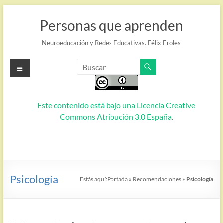
Saltar
al
Personas que aprenden
contenido
Neuroeducación y Redes Educativas. Félix Eroles
Menú
Este contenido está bajo una
Licencia Creative
Commons Atribución 3.0 España
.
Psicología
Estás aquí:
Portada
»
Recomendaciones
»
Psicología