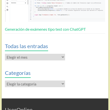
Generación de exámenes tipo test con ChatGPT
Todas las entradas
Todas
las
entradas
Categorías
Categorías
UserOnline