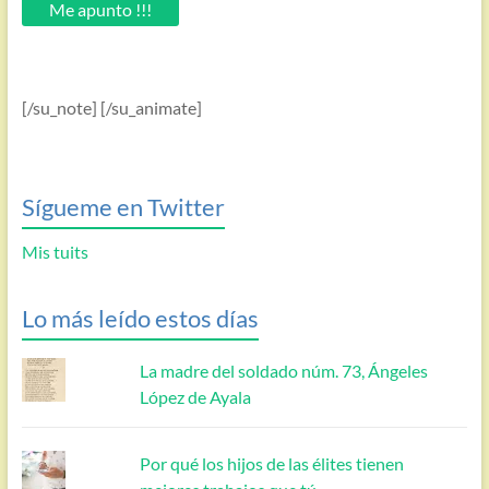
email.
Me apunto !!!
[/su_note] [/su_animate]
Sígueme en Twitter
Mis tuits
Lo más leído estos días
La madre del soldado núm. 73, Ángeles
López de Ayala
Por qué los hijos de las élites tienen