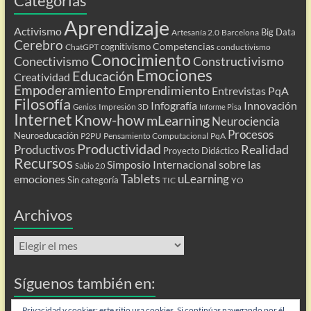
Categorías
Aprendizaje
Activismo
Big Data
Artesanía 2.0
Barcelona
Cerebro
Competencias
cognitivismo
ChatGPT
conductivismo
Conocimiento
Conectivismo
Constructivismo
Emociones
Educación
Creatividad
Empoderamiento
Emprendimiento
Entrevistas PqA
Filosofía
Infografía
Innovación
Impresión 3D
Genios
Informe Pisa
Internet
Know-how
mLearning
Neurociencia
Procesos
Neuroeducación
P2PU
Pensamiento Computacional
PqA
Productividad
Realidad
Productivos
Proyecto Didáctico
Recursos
Simposio Internacional sobre las
Sabio 2.0
Tablets
uLearning
emociones
Sin categoría
TIC
YO
Archivos
Archivos
Síguenos también en:
Flip
Privacidad y cookies: este sitio usa cookies. Si continúas navegando por él,