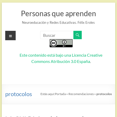
Saltar
al
Personas que aprenden
contenido
Neuroeducación y Redes Educativas. Félix Eroles
Menú
Este contenido está bajo una
Licencia Creative
Commons Atribución 3.0 España
.
protocolos
Estás aquí:
Portada
»
Recomendaciones
»
protocolos