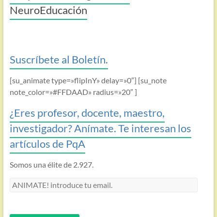
NeuroEducación
Suscríbete al Boletín.
[su_animate type=»flipInY» delay=»0″] [su_note
note_color=»#FFDAAD» radius=»20″ ]
¿Eres profesor, docente, maestro,
investigador? Anímate. Te interesan los
artículos de PqA
Somos una élite de 2.927.
ANIMATE!
introduce
tu