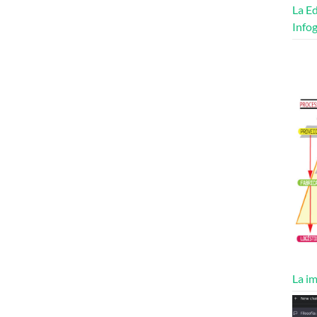
La Ed
Infog
La im