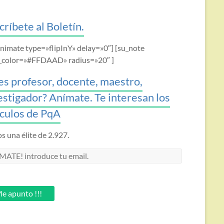
críbete al Boletín.
animate type=»flipInY» delay=»0″] [su_note
_color=»#FFDAAD» radius=»20″ ]
es profesor, docente, maestro,
estigador? Anímate. Te interesan los
ículos de PqA
 una élite de 2.927.
MATE!
oduce
.
e apunto !!!