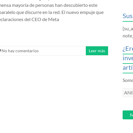
mensa mayoría de personas han descubierto este
paralelo que discurre en la red. El nuevo empuje que
Sus
eclaraciones del CEO de Meta
[su_
note
¿Er
No hay comentarios
Leer más
inv
art
Somos
ANI
intr
tu
email
M