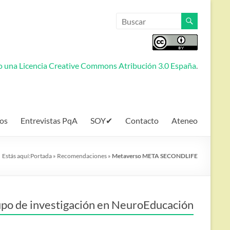
jo una
Licencia Creative Commons Atribución 3.0 España
.
os
Entrevistas PqA
SOY✔
Contacto
Ateneo
Estás aquí:
Portada
»
Recomendaciones
»
Metaverso META SECONDLIFE
po de investigación en NeuroEducación