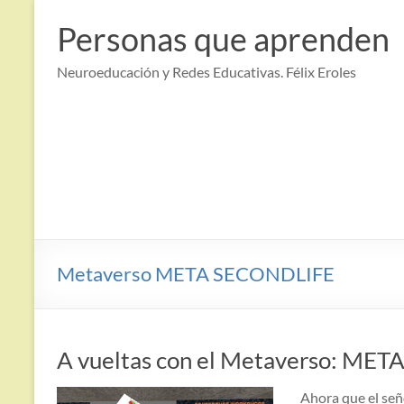
Saltar
al
Personas que aprenden
contenido
Neuroeducación y Redes Educativas. Félix Eroles
Metaverso META SECONDLIFE
A vueltas con el Metaverso: ME
Ahora que el se