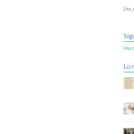
[/su_
Síg
Mis t
Lo 