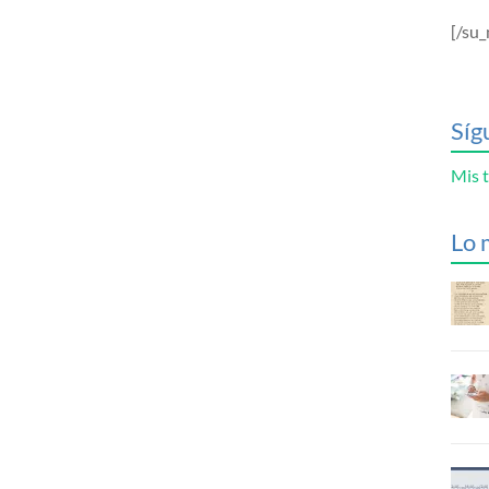
[/su_
Síg
Mis t
Lo 