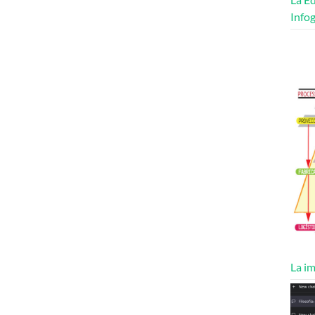
Infog
La im