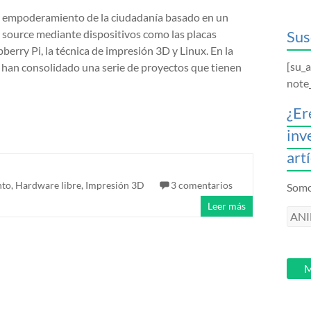
l empoderamiento de la ciudadanía basado en un
source mediante dispositivos como las placas
Sus
berry Pi, la técnica de impresión 3D y Linux. En la
[su_
 han consolidado una serie de proyectos que tienen
note
¿Er
inv
art
nto
,
Hardware libre
,
Impresión 3D
3 comentarios
Somos
Leer más
ANI
intr
tu
email
M