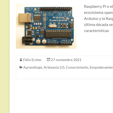
Raspberry Pi o e
ecosistema open 
Arduino y la Rasp
última década se
características
Félix Eroles
27 noviembre 2021
Aprendizaje
,
Artesanía 2.0
,
Conocimiento
,
Empoderamie