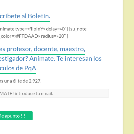
críbete al Boletín.
animate type=»flipInY» delay=»0″] [su_note
_color=»#FFDAAD» radius=»20″ ]
es profesor, docente, maestro,
estigador? Anímate. Te interesan los
ículos de PqA
 una élite de 2.927.
MATE!
oduce
.
e apunto !!!