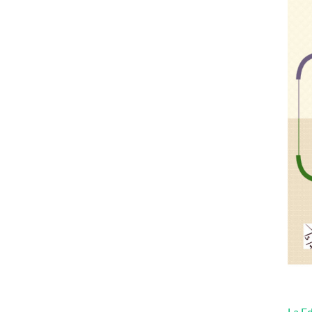
La Ed