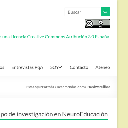
jo una
Licencia Creative Commons Atribución 3.0 España
.
os
Entrevistas PqA
SOY✔
Contacto
Ateneo
Estás aquí:
Portada
»
Recomendaciones
»
Hardware libre
po de investigación en NeuroEducación