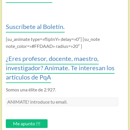
Suscríbete al Boletín.
[su_animate type=»flipInY» delay=»0″] [su_note
note_color=»#FFDAAD» radius=»20″ ]
¿Eres profesor, docente, maestro,
investigador? Anímate. Te interesan los
artículos de PqA
Somos una élite de 2.927.
ANIMATE!
introduce
tu
email.
Me apunto !!!