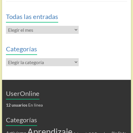
Todas las entradas
Todas
las
entradas
Categorías
Categorías
UserOnline
12 usuarios
En línea
Categorías
Aprendizaje
Activismo