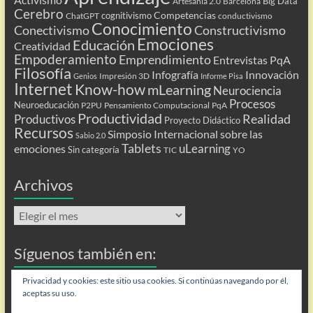
Big Data
Artesanía 2.0
Barcelona
Cerebro
Competencias
cognitivismo
ChatGPT
conductivismo
Conocimiento
Conectivismo
Constructivismo
Emociones
Educación
Creatividad
Empoderamiento
Emprendimiento
Entrevistas PqA
Filosofía
Infografía
Innovación
Impresión 3D
Genios
Informe Pisa
Internet
Know-how
mLearning
Neurociencia
Procesos
Neuroeducación
P2PU
Pensamiento Computacional
PqA
Productividad
Realidad
Productivos
Proyecto Didáctico
Recursos
Simposio Internacional sobre las
Sabio 2.0
Tablets
uLearning
emociones
Sin categoría
TIC
YO
Archivos
Archivos
Síguenos también en:
Flip
Privacidad y cookies: este sitio usa cookies. Si continúas navegando por él,
aceptas su uso.