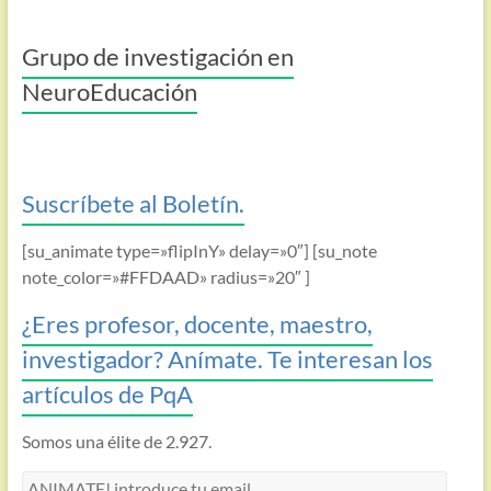
Grupo de investigación en
NeuroEducación
Suscríbete al Boletín.
[su_animate type=»flipInY» delay=»0″] [su_note
note_color=»#FFDAAD» radius=»20″ ]
¿Eres profesor, docente, maestro,
investigador? Anímate. Te interesan los
artículos de PqA
Somos una élite de 2.927.
ANIMATE!