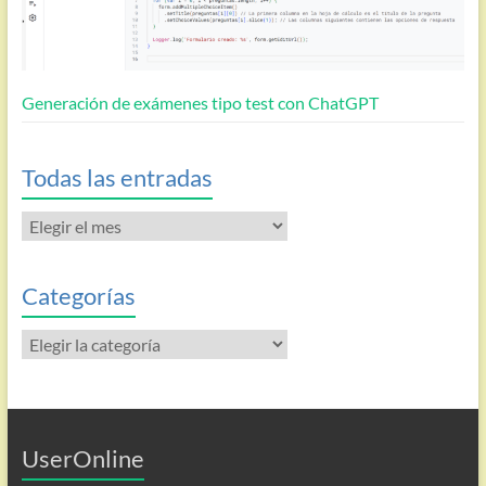
Generación de exámenes tipo test con ChatGPT
Todas las entradas
Todas
las
entradas
Categorías
Categorías
UserOnline