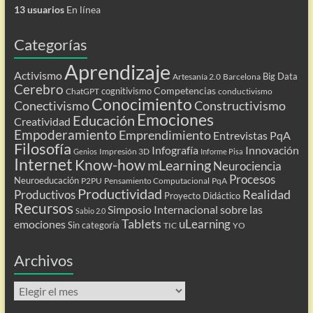
13 usuarios
En línea
Categorías
Aprendizaje
Activismo
Big Data
Artesanía 2.0
Barcelona
Cerebro
Competencias
cognitivismo
ChatGPT
conductivismo
Conocimiento
Conectivismo
Constructivismo
Emociones
Educación
Creatividad
Empoderamiento
Emprendimiento
Entrevistas PqA
Filosofía
Infografía
Innovación
Impresión 3D
Genios
Informe Pisa
Internet
Know-how
mLearning
Neurociencia
Procesos
Neuroeducación
P2PU
Pensamiento Computacional
PqA
Productividad
Realidad
Productivos
Proyecto Didáctico
Recursos
Simposio Internacional sobre las
Sabio 2.0
Tablets
uLearning
emociones
Sin categoría
TIC
YO
Archivos
Archivos