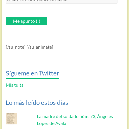
introduce
tu
email.
Me apunto !!!
[/su_note] [/su_animate]
Sígueme en Twitter
Mis tuits
Lo más leído estos días
La madre del soldado núm. 73, Ángeles
López de Ayala