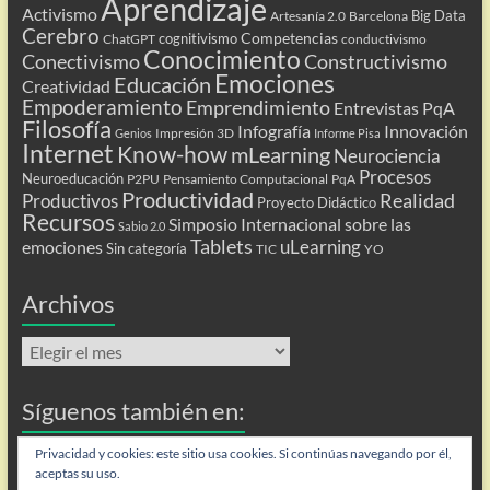
Aprendizaje
Activismo
Big Data
Artesanía 2.0
Barcelona
Cerebro
Competencias
cognitivismo
ChatGPT
conductivismo
Conocimiento
Conectivismo
Constructivismo
Emociones
Educación
Creatividad
Empoderamiento
Emprendimiento
Entrevistas PqA
Filosofía
Infografía
Innovación
Impresión 3D
Genios
Informe Pisa
Internet
Know-how
mLearning
Neurociencia
Procesos
Neuroeducación
P2PU
Pensamiento Computacional
PqA
Productividad
Realidad
Productivos
Proyecto Didáctico
Recursos
Simposio Internacional sobre las
Sabio 2.0
Tablets
uLearning
emociones
Sin categoría
TIC
YO
Archivos
Archivos
Síguenos también en:
Flip
Privacidad y cookies: este sitio usa cookies. Si continúas navegando por él,
aceptas su uso.