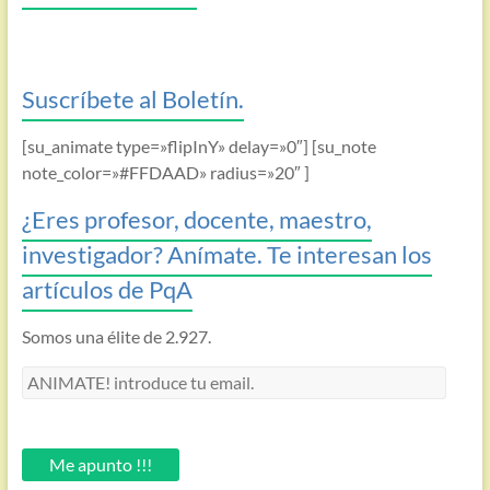
Suscríbete al Boletín.
[su_animate type=»flipInY» delay=»0″] [su_note
note_color=»#FFDAAD» radius=»20″ ]
¿Eres profesor, docente, maestro,
investigador? Anímate. Te interesan los
artículos de PqA
Somos una élite de 2.927.
ANIMATE!
introduce
tu
email.
Me apunto !!!