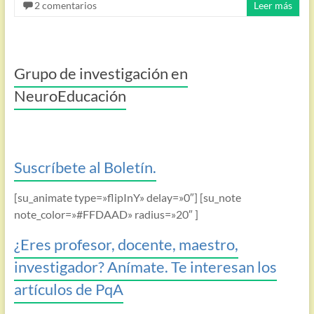
2 comentarios
Leer más
Grupo de investigación en
NeuroEducación
Suscríbete al Boletín.
[su_animate type=»flipInY» delay=»0″] [su_note
note_color=»#FFDAAD» radius=»20″ ]
¿Eres profesor, docente, maestro,
investigador? Anímate. Te interesan los
artículos de PqA