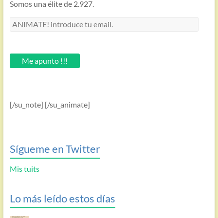
Somos una élite de 2.927.
ANIMATE!
introduce
tu
email.
Me apunto !!!
[/su_note] [/su_animate]
Sígueme en Twitter
Mis tuits
Lo más leído estos días