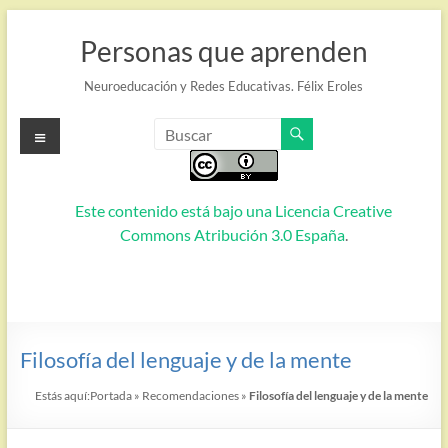
Saltar
al
Personas que aprenden
contenido
Neuroeducación y Redes Educativas. Félix Eroles
Menú
Este contenido está bajo una
Licencia Creative
Commons Atribución 3.0 España
.
Filosofía del lenguaje y de la mente
Estás aquí:
Portada
»
Recomendaciones
»
Filosofía del lenguaje y de la mente