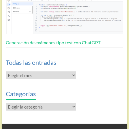
Generación de exámenes tipo test con ChatGPT
Todas las entradas
Todas
las
entradas
Categorías
Categorías