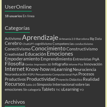
UserOnline
18 usuarios
En línea
Categorías
Aprendizaje
Activismo
Big Data
Artesanía 2.0
Barcelona
Cerebro
Competencias
cognitivismo
ChatGPT
conductivismo
Conocimiento
Conectivismo
Constructivismo
Emociones
Educación
Creatividad
Empoderamiento
Emprendimiento
Entrevistas PqA
Filosofía
Infografía
Innovación
Impresión 3D
Genios
Informe Pisa
Internet
Know-how
mLearning
Neurociencia
Procesos
Neuroeducación
P2PU
Pensamiento Computacional
PqA
Productividad
Realidad
Productivos
Proyecto Didáctico
Recursos
Simposio Internacional sobre las
Sabio 2.0
Tablets
uLearning
emociones
Sin categoría
TIC
YO
Archivos