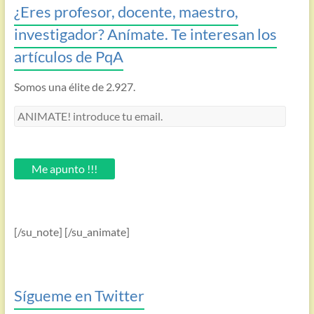
¿Eres profesor, docente, maestro,
investigador? Anímate. Te interesan los
artículos de PqA
Somos una élite de 2.927.
ANIMATE!
introduce
tu
email.
Me apunto !!!
[/su_note] [/su_animate]
Sígueme en Twitter