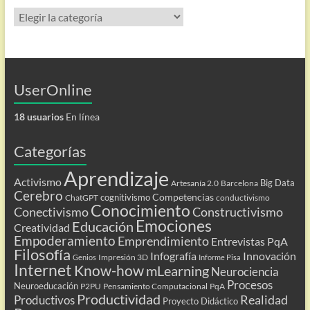
Categorías
UserOnline
18 usuarios
En línea
Categorías
Aprendizaje
Activismo
Big Data
Artesanía 2.0
Barcelona
Cerebro
Competencias
cognitivismo
ChatGPT
conductivismo
Conocimiento
Conectivismo
Constructivismo
Emociones
Educación
Creatividad
Empoderamiento
Emprendimiento
Entrevistas PqA
Filosofía
Infografía
Innovación
Impresión 3D
Genios
Informe Pisa
Internet
Know-how
mLearning
Neurociencia
Procesos
Neuroeducación
P2PU
Pensamiento Computacional
PqA
Productividad
Realidad
Productivos
Proyecto Didáctico