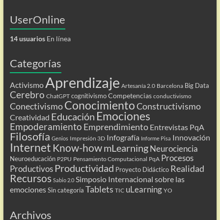
UserOnline
14 usuarios
En línea
Categorías
Aprendizaje
Activismo
Big Data
Artesanía 2.0
Barcelona
Cerebro
Competencias
cognitivismo
ChatGPT
conductivismo
Conocimiento
Conectivismo
Constructivismo
Emociones
Educación
Creatividad
Empoderamiento
Emprendimiento
Entrevistas PqA
Filosofía
Infografía
Innovación
Impresión 3D
Genios
Informe Pisa
Internet
Know-how
mLearning
Neurociencia
Procesos
Neuroeducación
P2PU
Pensamiento Computacional
PqA
Productividad
Realidad
Productivos
Proyecto Didáctico
Recursos
Simposio Internacional sobre las
Sabio 2.0
Tablets
uLearning
emociones
Sin categoría
TIC
YO
Archivos