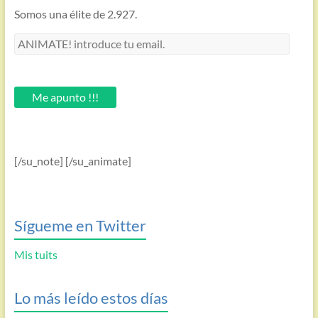
Somos una élite de 2.927.
ANIMATE!
introduce
tu
email.
Me apunto !!!
[/su_note] [/su_animate]
Sígueme en Twitter
Mis tuits
Lo más leído estos días