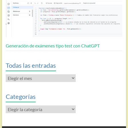
Generación de exámenes tipo test con ChatGPT
Todas las entradas
Todas
las
entradas
Categorías
Categorías