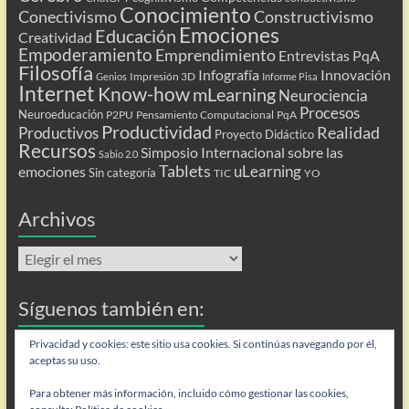
Conocimiento
Conectivismo
Constructivismo
Emociones
Educación
Creatividad
Empoderamiento
Emprendimiento
Entrevistas PqA
Filosofía
Infografía
Innovación
Impresión 3D
Genios
Informe Pisa
Internet
Know-how
mLearning
Neurociencia
Procesos
Neuroeducación
P2PU
Pensamiento Computacional
PqA
Productividad
Realidad
Productivos
Proyecto Didáctico
Recursos
Simposio Internacional sobre las
Sabio 2.0
Tablets
uLearning
emociones
Sin categoría
TIC
YO
Archivos
Archivos
Síguenos también en:
Flip
Privacidad y cookies: este sitio usa cookies. Si continúas navegando por él,
aceptas su uso.
Para obtener más información, incluido cómo gestionar las cookies,