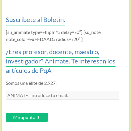
Suscríbete al Boletín.
[su_animate type=»flipInY» delay=»0″] [su_note
note_color=»#FFDAAD» radius=»20″ ]
¿Eres profesor, docente, maestro,
investigador? Anímate. Te interesan los
artículos de PqA
Somos una élite de 2.927.
ANIMATE!
introduce
tu
email.
Me apunto !!!