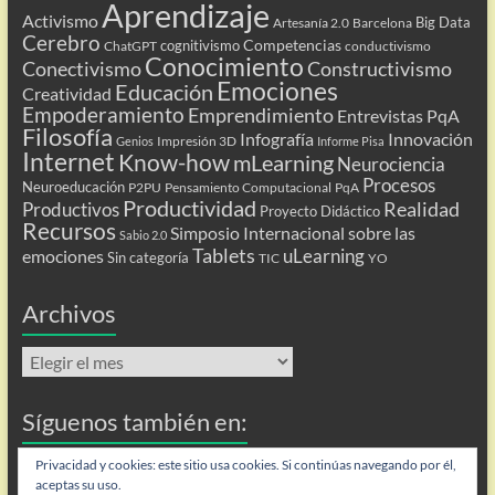
Aprendizaje
Activismo
Big Data
Artesanía 2.0
Barcelona
Cerebro
Competencias
cognitivismo
ChatGPT
conductivismo
Conocimiento
Conectivismo
Constructivismo
Emociones
Educación
Creatividad
Empoderamiento
Emprendimiento
Entrevistas PqA
Filosofía
Infografía
Innovación
Impresión 3D
Genios
Informe Pisa
Internet
Know-how
mLearning
Neurociencia
Procesos
Neuroeducación
P2PU
Pensamiento Computacional
PqA
Productividad
Realidad
Productivos
Proyecto Didáctico
Recursos
Simposio Internacional sobre las
Sabio 2.0
Tablets
uLearning
emociones
Sin categoría
TIC
YO
Archivos
Archivos
Síguenos también en:
Flip
Privacidad y cookies: este sitio usa cookies. Si continúas navegando por él,
aceptas su uso.