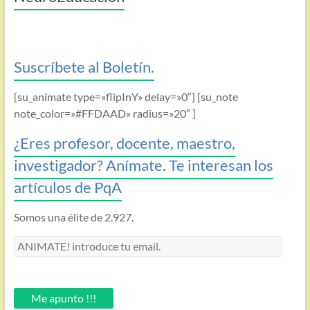
Suscríbete al Boletín.
[su_animate type=»flipInY» delay=»0″] [su_note
note_color=»#FFDAAD» radius=»20″ ]
¿Eres profesor, docente, maestro,
investigador? Anímate. Te interesan los
artículos de PqA
Somos una élite de 2.927.
ANIMATE!
introduce
tu
email.
Me apunto !!!