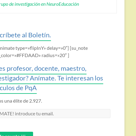
upo de investigación en NeuroEducación
críbete al Boletín.
animate type=»flipInY» delay=»0″] [su_note
_color=»#FFDAAD» radius=»20″ ]
es profesor, docente, maestro,
estigador? Anímate. Te interesan los
ículos de PqA
 una élite de 2.927.
MATE!
oduce
.