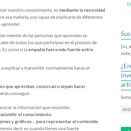
Gr
truir nuestro conocimiento, es
mediante la necesidad
re esa materia, soy capaz de explicarla de diferentes
 aprender.
Sus
e las mentes de las personas que aprenden se
tales de todos los que participan en el proceso de
[su_
 Es como si la
empatía fuera más fuerte entre
note
¿Er
a explicar y transmitir, normalmente haces el
inv
art
res que aprendan, conozcan o sepan hacer
.
erás conseguir.
Somos
uscar la información que necesites.
ANI
ransmitir el conocimiento
.
intr
enes y gráficos… para representar el contenido
tu
remos decir es cuando tienes una fuerte
email