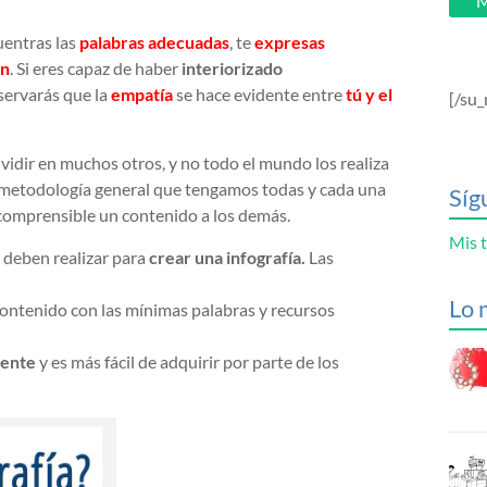
M
uentras las
palabras adecuadas
, te
expresas
ón
. Si eres capaz de haber
interiorizado
servarás que la
empatía
se hace evidente entre
t
ú y
el
[/su_
idir en muchos otros, y no todo el mundo los realiza
 metodología general que tengamos todas y cada una
Síg
 comprensible un contenido a los demás.
Mis t
e deben realizar para
crear una infografía.
Las
Lo 
contenido con las mínimas palabras y recursos
mente
y es más fácil de adquirir por parte de los