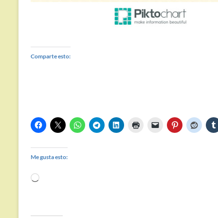
Comparte esto:
Me gusta esto:
Cargando...