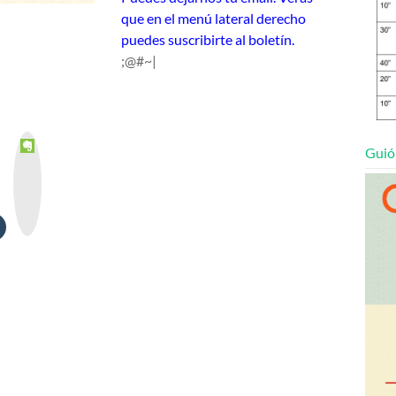
que en el menú lateral derecho
puedes suscribirte al boletín.
;@#~|
E
Guió
v
e
r
n
o
t
e