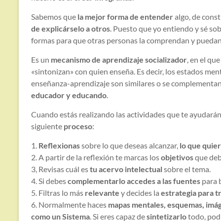
Sabemos que
la mejor forma de entender
algo, de cons
de explicárselo a otros
. Puesto que yo entiendo y sé sob
formas para que otras personas la comprendan y puedan
Es un
mecanismo de aprendizaje socializador
, en el qu
«sintonizan» con quien enseña. Es decir, los estados men
enseñanza-aprendizaje son similares o se complementan.
educador y educando
.
Cuando estás realizando las actividades que te ayudarán 
siguiente
proceso
:
1.
Reflexionas
sobre lo que deseas alcanzar,
lo que quie
2. A partir de la reflexión te marcas los
objetivos
que deb
3, Revisas cuál es
tu acervo intelectual
sobre el tema.
4. Si debes
complementarlo accedes a las fuentes
para b
5. Filtras lo más
relevante
y decides la
estrategia para t
6. Normalmente haces
mapas mentales, esquemas, imág
como un Sistema
. Si eres capaz de
sintetizarlo
todo, pod