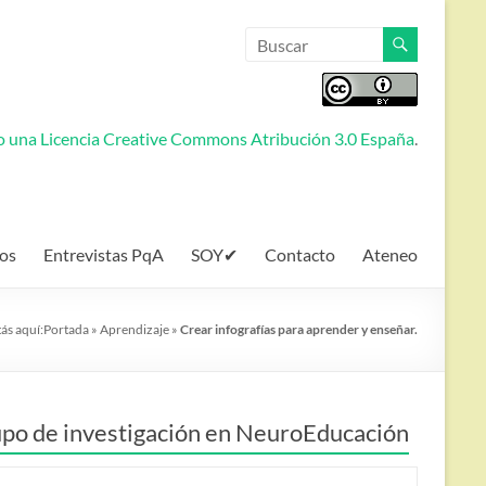
jo una
Licencia Creative Commons Atribución 3.0 España
.
os
Entrevistas PqA
SOY✔
Contacto
Ateneo
ás aquí:
Portada
»
Aprendizaje
»
Crear infografías para aprender y enseñar.
po de investigación en NeuroEducación