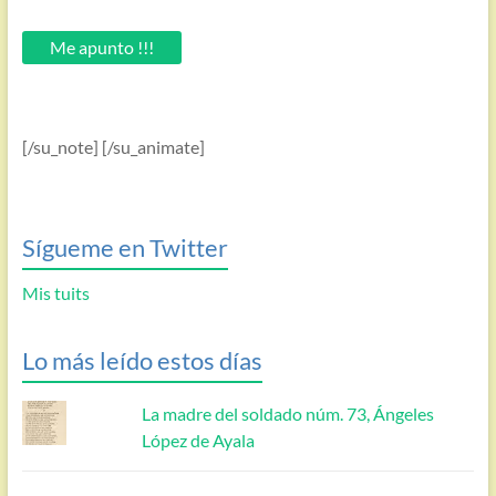
tu
email.
Me apunto !!!
[/su_note] [/su_animate]
Sígueme en Twitter
Mis tuits
Lo más leído estos días
La madre del soldado núm. 73, Ángeles
López de Ayala