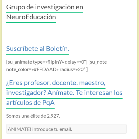
Grupo de investigación en
NeuroEducación
Suscríbete al Boletín.
[su_animate type=»flipInY» delay=»0″] [su_note
note_color=»#FFDAAD» radius=»20″ ]
¿Eres profesor, docente, maestro,
investigador? Anímate. Te interesan los
artículos de PqA
Somos una élite de 2.927.
ANIMATE!
introduce