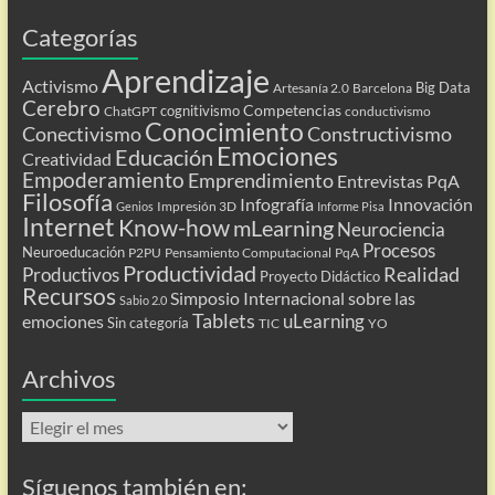
Categorías
Aprendizaje
Activismo
Big Data
Artesanía 2.0
Barcelona
Cerebro
Competencias
cognitivismo
ChatGPT
conductivismo
Conocimiento
Conectivismo
Constructivismo
Emociones
Educación
Creatividad
Empoderamiento
Emprendimiento
Entrevistas PqA
Filosofía
Infografía
Innovación
Impresión 3D
Genios
Informe Pisa
Internet
Know-how
mLearning
Neurociencia
Procesos
Neuroeducación
P2PU
Pensamiento Computacional
PqA
Productividad
Realidad
Productivos
Proyecto Didáctico
Recursos
Simposio Internacional sobre las
Sabio 2.0
Tablets
uLearning
emociones
Sin categoría
TIC
YO
Archivos
Archivos
Síguenos también en: