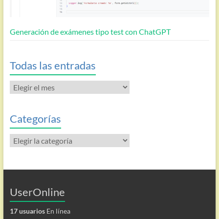
Generación de exámenes tipo test con ChatGPT
Todas las entradas
Todas
las
entradas
Categorías
Categorías
UserOnline
17 usuarios
En línea