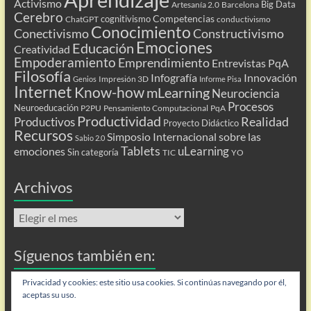
Activismo
Big Data
Artesanía 2.0
Barcelona
Cerebro
Competencias
cognitivismo
ChatGPT
conductivismo
Conocimiento
Conectivismo
Constructivismo
Emociones
Educación
Creatividad
Empoderamiento
Emprendimiento
Entrevistas PqA
Filosofía
Infografía
Innovación
Impresión 3D
Genios
Informe Pisa
Internet
Know-how
mLearning
Neurociencia
Procesos
Neuroeducación
P2PU
Pensamiento Computacional
PqA
Productividad
Realidad
Productivos
Proyecto Didáctico
Recursos
Simposio Internacional sobre las
Sabio 2.0
Tablets
uLearning
emociones
Sin categoría
TIC
YO
Archivos
Archivos
Síguenos también en:
Flip
Privacidad y cookies: este sitio usa cookies. Si continúas navegando por él,
aceptas su uso.