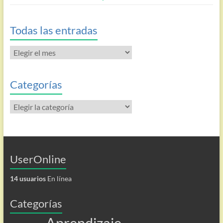
Todas las entradas
Todas
las
entradas
Categorías
Categorías
UserOnline
14 usuarios
En línea
Categorías
Aprendizaje