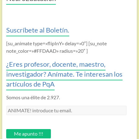
Suscríbete al Boletín.
[su_animate type=»flipInY» delay=»0″] [su_note
note_color=»#FFDAAD» radius=»20″ ]
¿Eres profesor, docente, maestro,
investigador? Anímate. Te interesan los
artículos de PqA
Somos una élite de 2.927.
ANIMATE!
introduce
tu
email.
Me apunto !!!