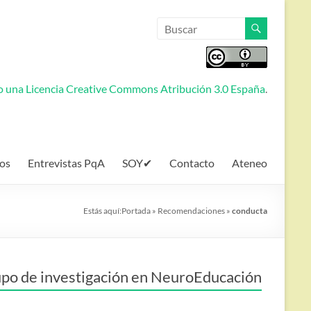
jo una
Licencia Creative Commons Atribución 3.0 España
.
os
Entrevistas PqA
SOY✔
Contacto
Ateneo
Estás aquí:
Portada
»
Recomendaciones
»
conducta
po de investigación en NeuroEducación