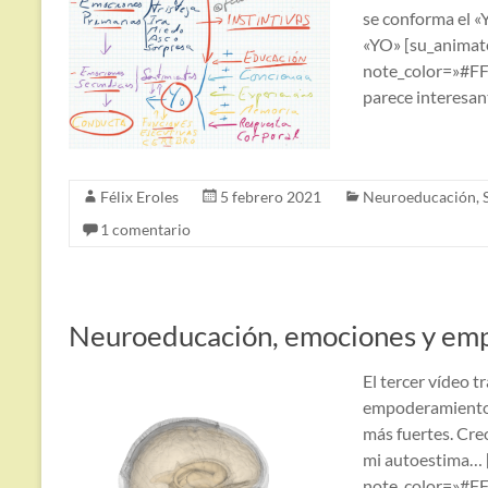
se conforma el «
«YO» [su_animate
note_color=»#FFD
parece interesan
Félix Eroles
5 febrero 2021
Neuroeducación
,
1 comentario
Neuroeducación, emociones y em
El tercer vídeo 
empoderamiento. 
más fuertes. Cre
mi autoestima… [
note_color=»#