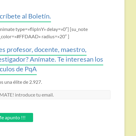
críbete al Boletín.
animate type=»flipInY» delay=»0″] [su_note
_color=»#FFDAAD» radius=»20″ ]
es profesor, docente, maestro,
estigador? Anímate. Te interesan los
ículos de PqA
 una élite de 2.927.
MATE!
oduce
.
e apunto !!!