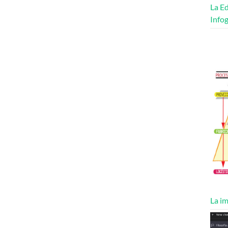
La Ed
Infog
La im