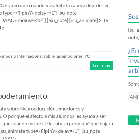
YO». Creo que cuando me afeité la cabeza dejé de ser
 type=»flipInY» delay=»1″] [su_note
Sus
AAD» radius=»20″ ] [/su_note] [/su_animate] Si te
te
[su_
note
¿Er
Simposio Internacional sobre las emociones
,
YO
inv
Leer más
art
Somos
poderamiento.
ANI
intr
trata sobre Neuroeducación, emociones y
tu
O por qué el afecto a mis alumnos les ayuda a ser
email
M
o que cuando me afeité la cabeza provoqué que bajara
su_animate type=»flipInY» delay=»1″] [su_note
FFDAAD»