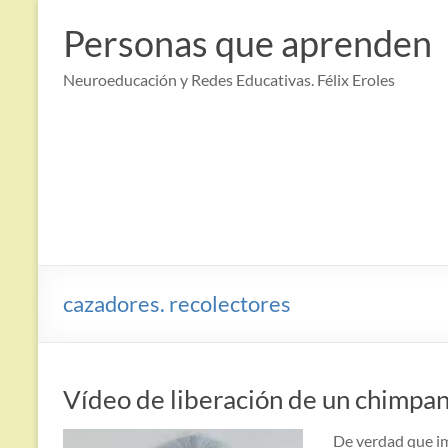
Saltar
al
Personas que aprenden
contenido
Neuroeducación y Redes Educativas. Félix Eroles
cazadores. recolectores
Vídeo de liberación de un chimpan
De verdad que im