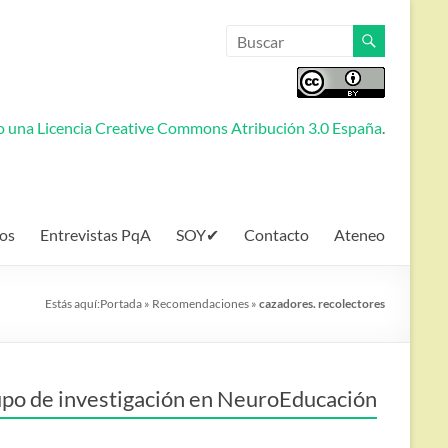
jo una
Licencia Creative Commons Atribución 3.0 España
.
os
Entrevistas PqA
SOY✔
Contacto
Ateneo
Estás aquí:
Portada
»
Recomendaciones
»
cazadores. recolectores
po de investigación en NeuroEducación