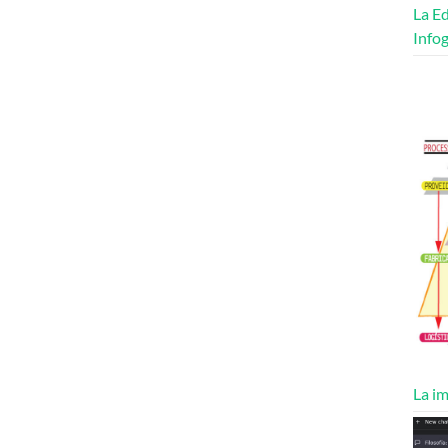
La Ed
Infog
La im