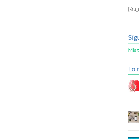
[/su_
Síg
Mis t
Lo 