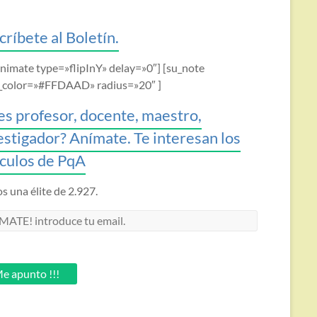
críbete al Boletín.
animate type=»flipInY» delay=»0″] [su_note
_color=»#FFDAAD» radius=»20″ ]
es profesor, docente, maestro,
estigador? Anímate. Te interesan los
ículos de PqA
 una élite de 2.927.
MATE!
oduce
.
e apunto !!!