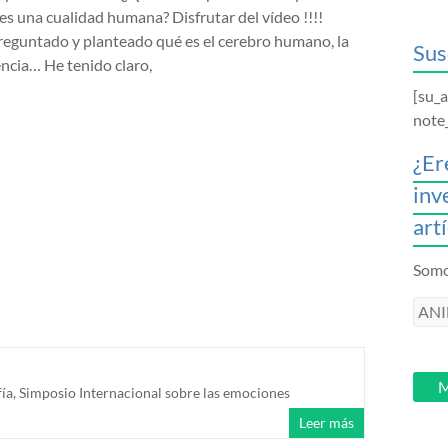
 es una cualidad humana? Disfrutar del vídeo !!!!
eguntado y planteado qué es el cerebro humano, la
Sus
encia… He tenido claro,
[su_
note
¿Er
inv
art
Somos
ANI
intr
tu
email
M
fía
,
Simposio Internacional sobre las emociones
Leer más