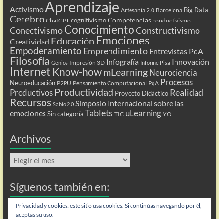
Aprendizaje
Activismo
Big Data
Artesanía 2.0
Barcelona
Cerebro
Competencias
cognitivismo
ChatGPT
conductivismo
Conocimiento
Conectivismo
Constructivismo
Emociones
Educación
Creatividad
Empoderamiento
Emprendimiento
Entrevistas PqA
Filosofía
Infografía
Innovación
Impresión 3D
Genios
Informe Pisa
Internet
Know-how
mLearning
Neurociencia
Procesos
Neuroeducación
P2PU
Pensamiento Computacional
PqA
Productividad
Realidad
Productivos
Proyecto Didáctico
Recursos
Simposio Internacional sobre las
Sabio 2.0
Tablets
uLearning
emociones
Sin categoría
TIC
YO
Archivos
Archivos
Síguenos también en:
Flip
Privacidad y cookies: este sitio usa cookies. Si continúas navegando por él,
aceptas su uso.