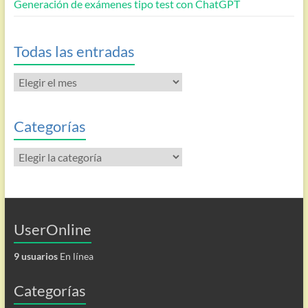
Generación de exámenes tipo test con ChatGPT
Todas las entradas
Todas
las
entradas
Categorías
Categorías
UserOnline
9 usuarios
En línea
Categorías