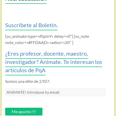
Suscríbete al Boletín.
[su_animate type=»flipInY» delay=»0″] [su_note
note_color=»#FFDAAD» radius=»20″ ]
¿Eres profesor, docente, maestro,
investigador? Anímate. Te interesan los
artículos de PqA
Somos una élite de 2.927.
ANIMATE!
introduce
tu
email.
Me apunto !!!