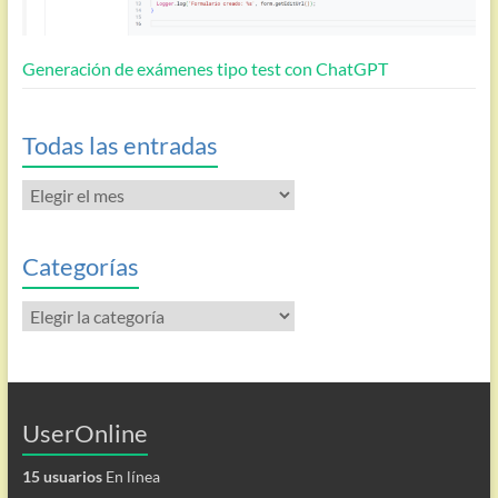
Generación de exámenes tipo test con ChatGPT
Todas las entradas
Todas
las
entradas
Categorías
Categorías
UserOnline
15 usuarios
En línea