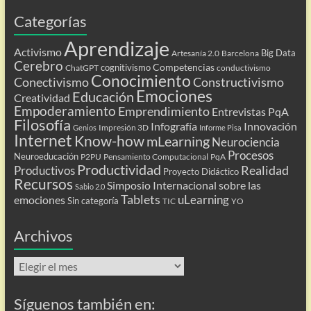
Categorías
Aprendizaje
Activismo
Big Data
Artesanía 2.0
Barcelona
Cerebro
Competencias
cognitivismo
ChatGPT
conductivismo
Conocimiento
Conectivismo
Constructivismo
Emociones
Educación
Creatividad
Empoderamiento
Emprendimiento
Entrevistas PqA
Filosofía
Infografía
Innovación
Impresión 3D
Genios
Informe Pisa
Internet
Know-how
mLearning
Neurociencia
Procesos
Neuroeducación
P2PU
Pensamiento Computacional
PqA
Productividad
Realidad
Productivos
Proyecto Didáctico
Recursos
Simposio Internacional sobre las
Sabio 2.0
Tablets
uLearning
emociones
Sin categoría
TIC
YO
Archivos
Archivos
Síguenos también en: