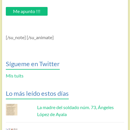
tu
email.
Me apunto !!!
[/su_note] [/su_animate]
Sígueme en Twitter
Mis tuits
Lo más leído estos días
La madre del soldado núm. 73, Ángeles
López de Ayala