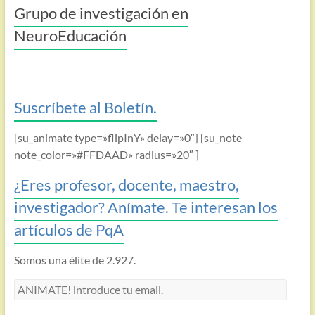
Grupo de investigación en
NeuroEducación
Suscríbete al Boletín.
[su_animate type=»flipInY» delay=»0″] [su_note
note_color=»#FFDAAD» radius=»20″ ]
¿Eres profesor, docente, maestro,
investigador? Anímate. Te interesan los
artículos de PqA
Somos una élite de 2.927.
ANIMATE!
introduce