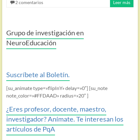
2 comentarios
Leer más
Grupo de investigación en
NeuroEducación
Suscríbete al Boletín.
[su_animate type=»flipInY» delay=»0″] [su_note
note_color=»#FFDAAD» radius=»20″ ]
¿Eres profesor, docente, maestro,
investigador? Anímate. Te interesan los
artículos de PqA