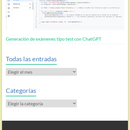
Generación de exámenes tipo test con ChatGPT
Todas las entradas
Todas
las
entradas
Categorías
Categorías