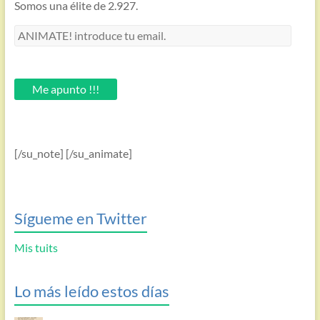
Somos una élite de 2.927.
ANIMATE!
introduce
tu
email.
Me apunto !!!
[/su_note] [/su_animate]
Sígueme en Twitter
Mis tuits
Lo más leído estos días