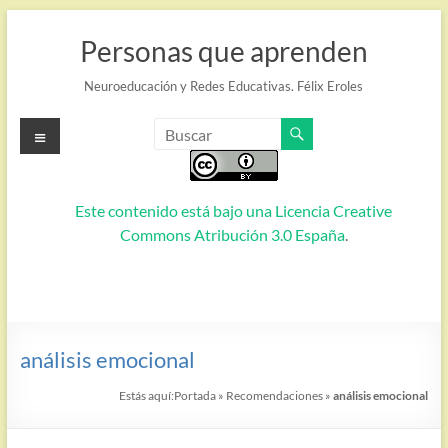
Saltar
al
Personas que aprenden
contenido
Neuroeducación y Redes Educativas. Félix Eroles
Menú
Este contenido está bajo una
Licencia Creative
Commons Atribución 3.0 España
.
análisis emocional
Estás aquí:
Portada
»
Recomendaciones
»
análisis emocional