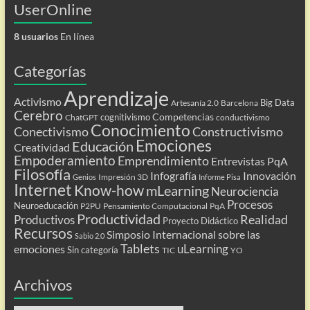
UserOnline
8 usuarios
En línea
Categorías
Aprendizaje
Activismo
Big Data
Artesanía 2.0
Barcelona
Cerebro
Competencias
cognitivismo
ChatGPT
conductivismo
Conocimiento
Conectivismo
Constructivismo
Emociones
Educación
Creatividad
Empoderamiento
Emprendimiento
Entrevistas PqA
Filosofía
Infografía
Innovación
Impresión 3D
Genios
Informe Pisa
Internet
Know-how
mLearning
Neurociencia
Procesos
Neuroeducación
P2PU
Pensamiento Computacional
PqA
Productividad
Realidad
Productivos
Proyecto Didáctico
Recursos
Simposio Internacional sobre las
Sabio 2.0
Tablets
uLearning
emociones
Sin categoría
TIC
YO
Archivos