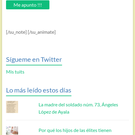
email.
Me apunto !!!
[/su_note] [/su_animate]
Sígueme en Twitter
Mis tuits
Lo más leído estos días
La madre del soldado núm. 73, Ángeles
López de Ayala
Por qué los hijos de las élites tienen