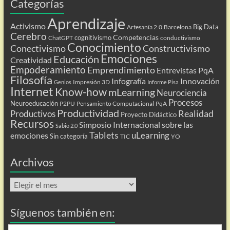
Categorías
Aprendizaje
Activismo
Big Data
Artesanía 2.0
Barcelona
Cerebro
Competencias
cognitivismo
ChatGPT
conductivismo
Conocimiento
Conectivismo
Constructivismo
Emociones
Educación
Creatividad
Empoderamiento
Emprendimiento
Entrevistas PqA
Filosofía
Infografía
Innovación
Impresión 3D
Genios
Informe Pisa
Internet
Know-how
mLearning
Neurociencia
Procesos
Neuroeducación
P2PU
Pensamiento Computacional
PqA
Productividad
Realidad
Productivos
Proyecto Didáctico
Recursos
Simposio Internacional sobre las
Sabio 2.0
Tablets
uLearning
emociones
Sin categoría
TIC
YO
Archivos
Archivos
Síguenos también en: