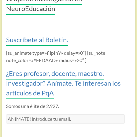
NeuroEducación
Suscríbete al Boletín.
[su_animate type=»flipInY» delay=»0″] [su_note
note_color=»#FFDAAD» radius=»20″ ]
¿Eres profesor, docente, maestro,
investigador? Anímate. Te interesan los
artículos de PqA
Somos una élite de 2.927.
ANIMATE!
introduce
tu