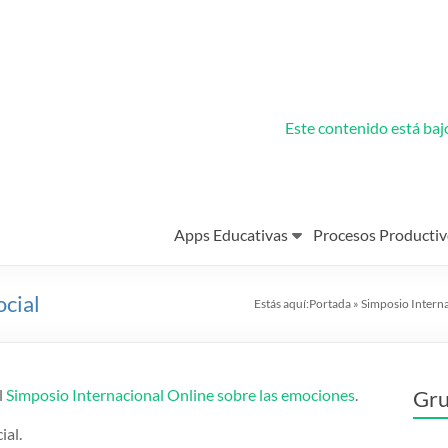
Este contenido está ba
Apps Educativas
Procesos Productiv
cial
Estás aquí:
Portada
»
Simposio Interna
l
Simposio Internacional Online sobre las emociones
.
Gru
ial.