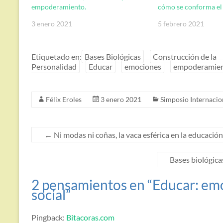
empoderamiento.
cómo se conforma el
3 enero 2021
5 febrero 2021
Etiquetado en:
Bases Biológicas
Construcción de la
Personalidad
Educar
emociones
empoderamient
Félix Eroles
3 enero 2021
Simposio Internacio
←
Ni modas ni coñas, la vaca esférica en la educación
Bases biológicas
2 pensamientos en “
Educar: em
social
”
Pingback:
Bitacoras.com