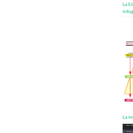
La Ed
Infog
La im