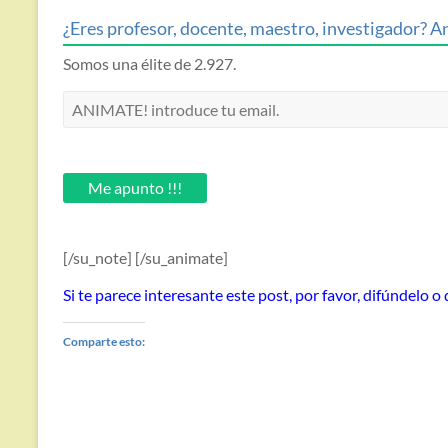
¿Eres profesor, docente, maestro, investigador? An
Somos una élite de 2.927.
ANIMATE!
introduce
tu
email.
Me apunto !!!
[/su_note] [/su_animate]
Si te parece interesante este post, por favor, difúndelo o
d
Comparte esto: