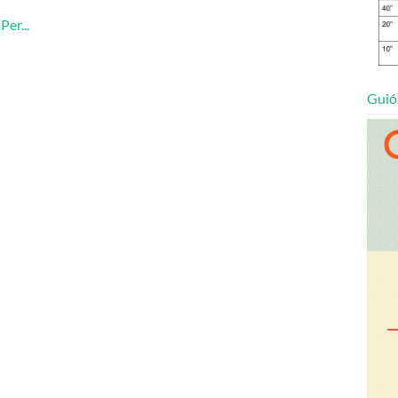
er...
Guió