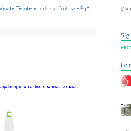
ímate. Te interesan los artículos de PqA
[/su_
Síg
Mis t
Lo 
eja tu opinión o discrepancias. Gracias.
E
v
e
r
n