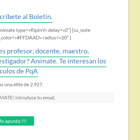
críbete al Boletín.
animate type=»flipInY» delay=»0″] [su_note
_color=»#FFDAAD» radius=»20″ ]
es profesor, docente, maestro,
estigador? Anímate. Te interesan los
ículos de PqA
 una élite de 2.927.
MATE!
oduce
.
e apunto !!!