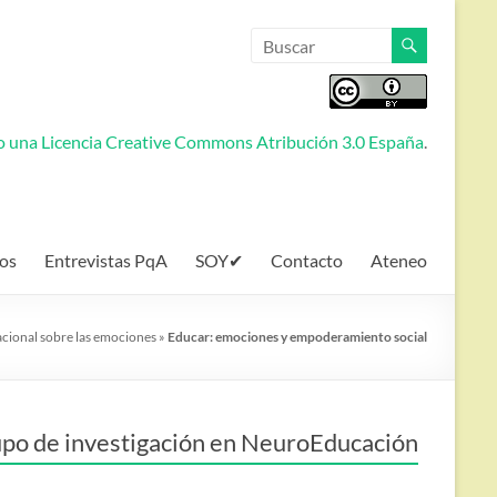
jo una
Licencia Creative Commons Atribución 3.0 España
.
os
Entrevistas PqA
SOY✔
Contacto
Ateneo
cional sobre las emociones
»
Educar: emociones y empoderamiento social
po de investigación en NeuroEducación