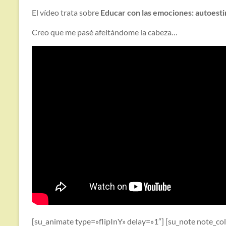
El vídeo trata sobre
Educar con las emociones: autoesti
Creo que me pasé afeitándome la cabeza…
[su_animate type=»flipInY» delay=»1″] [su_note note_